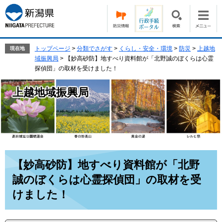
ペ
メ
ー
ニ
ジ
ュ
の
ー
先
を
トップページ
>
分類でさがす
>
くらし・安全・環境
>
防災
>
上越地
現在地
頭
飛
域振興局
>
【妙高砂防】地すべり資料館が「北野誠のぼくらは心霊
で
ば
探偵団」の取材を受けました！
す。
し
て
上越地域振興局
本
文
へ
本
【妙高砂防】地すべり資料館が「北野
文
誠のぼくらは心霊探偵団」の取材を受
けました！