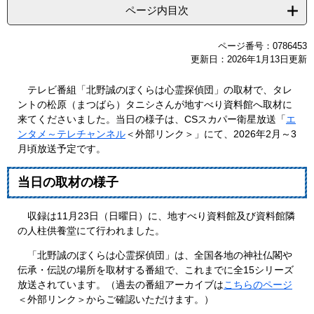
ページ内目次
ページ番号：0786453
更新日：2026年1月13日更新
テレビ番組「北野誠のぼくらは心霊探偵団」の取材で、タレ
ントの松原（まつばら）タニシさんが地すべり資料館へ取材に
来てくださいました。当日の様子は、CSスカパー衛星放送「
エ
ンタメ～テレチャンネル
＜外部リンク＞
」にて、2026年2月～3
月頃放送予定です。
当日の取材の様子
収録は11月23日（日曜日）に、地すべり資料館及び資料館隣
の人柱供養堂にて行われました。
「北野誠のぼくらは心霊探偵団」は、全国各地の神社仏閣や
伝承・伝説の場所を取材する番組で、これまでに全15シリーズ
放送されています。（過去の番組アーカイブは
こちらのページ
＜外部リンク＞
からご確認いただけます。）