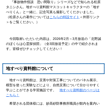
『事故物件怪談 恐い間取り』シリーズなどで知られる松原
タニシさん。地すべり資料館マスコットキャラクターの「地す
べりくん」と一緒に、記念写真も撮影してくださいました。
（松原さんの著作については
こちらの特設サイト
＜外部リンク
＞
をご覧ください。）
今回取材いただいた内容は、2026年2月～3月放送の「北野誠
のぼくらは心霊探偵団」（全3回放送予定）の中で紹介されま
す。皆様ぜひチェックしてください！
地すべり資料館について
地すべり資料館は、災害や対策工事についてのパネル展示、
模型を使った実験などにより、自然災害について分かりやすく
学ぶことができる学習施設です。
地すべり資料館のページは
こちら！
希望される団体様には、妙高砂防事務所職員が館内を案内い