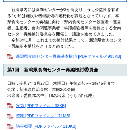
新潟県内には食肉センターが3か所あり、うち公益性を有す
る2か所は施設や機械設備の老朽化が課題となっています。本
県食肉センターの再編に向け、県内食肉センター設置者・運営
者、生産者、食肉関連事業者、学識経験者等を委員とする食肉
センター再編検討委員会を開催し、議論を進めてきました。
令和8年1月、これまでの検討結果として、新潟県食肉センタ
ー再編基本構想をとりまとめました。
新潟県食肉センター再編基本構想 [PDFファイル／993KB]
第1回 新潟県食肉センター再編検討委員会
日時：令和7年3月27日（木曜日）午後2時から3時45分まで
会場：新潟県自治会館 本館201会館
出席者：委員20名中、18名出席（うち2名代理）
次第 [PDFファイル／38KB]
資料 [PDFファイル／1.71MB]
議事概要 [PDFファイル／110KB]