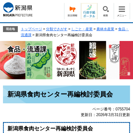
ペ
メ
ー
ニ
ジ
ュ
の
ー
先
を
トップページ
>
分類でさがす
>
しごと・産業
>
農林水産業
>
食品・
現在地
頭
飛
流通課
>
新潟県食肉センター再編検討委員会
で
ば
す。
し
食品・流通課
て
本
文
へ
本
新潟県食肉センター再編検討委員会
文
ページ番号：0755704
更新日：2026年3月31日更新
新潟県食肉センター再編検討委員会