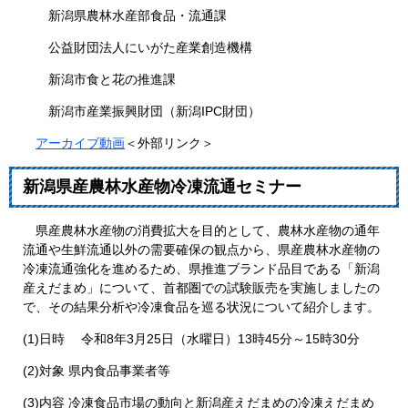
新潟県農林水産部食品・流通課
公益財団法人にいがた産業創造機構
新潟市食と花の推進課
新潟市産業振興財団（新潟IPC財団）
アーカイブ動画
＜外部リンク＞
新潟県産農林水産物冷凍流通セミナー
県産農林水産物の消費拡大を目的として、農林水産物の通年
流通や生鮮流通以外の需要確保の観点から、県産農林水産物の
冷凍流通強化を進めるため、県推進ブランド品目である「新潟
産えだまめ」について、首都圏での試験販売を実施しましたの
で、その結果分析や冷凍食品を巡る状況について紹介します。
(1)日時 令和8年3月25日（水曜日）13時45分～15時30分
(2)対象 県内食品事業者等
(3)内容 冷凍食品市場の動向と新潟産えだまめの冷凍えだまめ