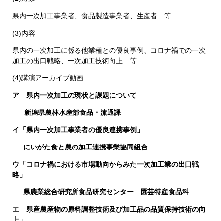
県内一次加工事業者、食品製造事業者、生産者 等
(3)内容
県内の一次加工に係る他業種との優良事例、コロナ禍での一次
加工の出口戦略、一次加工技術向上 等
(4)講演アーカイブ動画
ア 県内一次加工の現状と課題について​
新潟県農林水産部食品・流通課​ ​
イ「県内一次加工事業者の優良連携事例」​
にいがた食と農の加工連携事業協同組合 ​
ウ「コロナ禍における市場動向からみた一次加工業の出口戦
略」​
県農業総合研究所食品研究センター 園芸特産食品科
エ 県産農産物の原料調整技術及び加工品の品質保持技術の向
上」​