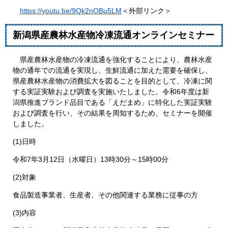
https://youtu.be/9Qk2nOBu5LM​
＜外部リンク＞
新潟県産農林水産物冷凍流通オンラインセミナー
県産農林水産物の冷凍流通を強化することにより、農林水産
物の通年での流通を実現し、生鮮流通に加えた需要を確保し、
県産農林水産物の消費拡大を図ることを目的として、冷凍に関
する実証実験および調査を実施いたしました。令和6年度は新
潟県推進ブランド品目である「えだまめ」に特化した実証実験
および調査を行い、その結果を周知するため、セミナーを開催
しました。
(1)日時
令和7年3月12日（水曜日）13時30分～15時00分
(2)対象
食品製造事業者、生産者、その他関連する業務に従事の方
(3)内容