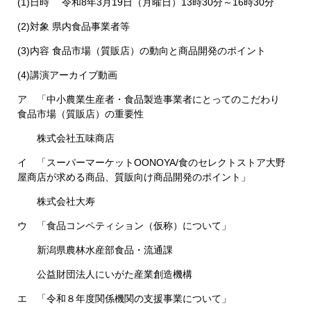
(1)日時 令和8年3月19日（月曜日）13時30分～16時30分
(2)対象 県内食品事業者等
(3)内容 食品市場（質販店）の動向と商品開発のポイント
(4)講演アーカイブ動画
ア 「中小農業生産者・食品製造事業者にとってのこだわり
食品市場（質販店）の重要性​
株式会社五味商店
イ 「スーパーマーケットOONOYA/食のセレクトストア大野
屋商店が求める商品、質販向け商品開発のポイント」
株式会社大寿
ウ 「食品コンペティション（仮称）について」
新潟県農林水産部食品・流通課
公益財団法人にいがた産業創造機構
エ 「令和８年度関係機関の支援事業について」