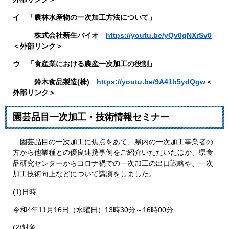
イ 「農林水産物の一次加工方法について」
​ 株式会社新生バイオ
https://youtu.be/yQv0gNXrSv0
＜外部リンク＞
ウ 「食産業における農産一次加工の役割」
​ 鈴木食品製造(株)
https://youtu.be/9A41h5ydQgw
＜
外部リンク＞
園芸品目一次加工・技術情報セミナー
園芸品目の一次加工に焦点をあて、県内の一次加工事業者の
方から他業種との優良連携事例をご紹介いただいたほか、県食
品研究センターからコロナ禍での一次加工の出口戦略や、一次
加工技術向上などについて講演をしました。
(1)日時
令和4年11月16日（水曜日）13時30分～16時00分
(2)対象