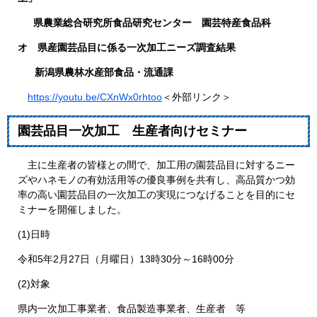
県農業総合研究所食品研究センター 園芸特産食品科​
オ ​県産園芸品目に係る一次加工ニーズ調査結果​
新潟県農林水産部食品・流通課​ ​​
https://youtu.be/CXnWx0rhtoo
＜外部リンク＞
園芸品目一次加工 生産者向けセミナー
主に生産者の皆様との間で、加工用の園芸品目に対するニー
ズやハネモノの有効活用等の優良事例を共有し、高品質かつ効
率の高い園芸品目の一次加工の実現につなげることを目的にセ
ミナーを開催しました。
(1)日時
令和5年2月27日（月曜日）13時30分～16時00分
(2)対象
県内一次加工事業者、食品製造事業者、生産者 等