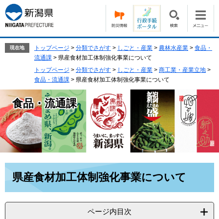
ペ
メ
ー
ニ
ジ
ュ
の
ー
先
を
トップページ
>
分類でさがす
>
しごと・産業
>
農林水産業
>
食品・
現在地
頭
飛
流通課
>
県産食材加工体制強化事業について
で
ば
トップページ
>
分類でさがす
>
しごと・産業
>
商工業・産業立地
>
す。
し
食品・流通課
>
県産食材加工体制強化事業について
て
本
食品・流通課
文
へ
本
県産食材加工体制強化事業について
文
ページ内目次