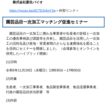
株式会社新生バイオ
https://youtu.be/dC7DJx5qYJw
＜外部リンク＞
園芸品目一次加工マッチング促進セミナー
園芸品目の一次加工に携わる事業者や生産者の皆様と一次加
工の優良事例及び課題等を共有し、園芸品目を活用した一次加
工の活性化及び産地・実需者間のさらなる連携強化を図ること
を目的にセミナーを開催しました。（会場参加とオンラインを
併用したハイブリッド開催）
(1)日時
令和5年11月29日（水曜日）13時30分～17時00分
(2)対象
生産者、一次加工事業者、食品製造事業者、食品流通事業者、
行政の園芸品目担当部署 等
(3)内容