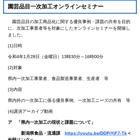
園芸品目一次加工オンラインセミナー
園芸品目の加工商品化に関する優良事例・課題の共有を目的
に、次加工事業者等を対象にしたオンラインセミナーを開催し
ました。
(1)日時
令和4年1月28日（金曜日）13時30分～16時00分
(2)対象
県内一次加工事業者、食品製造事業者、生産者 等
(3)内容
県内外の一次加工に係る優良事例、一次加工ニーズの共有 等
(4)講演アーカイブ動画
ア 「県内一次加工の現状と課題について」
​ 新潟県食品・流通課
https://youtu.be/DDPiYjF7-Tk
＜
外部リンク＞