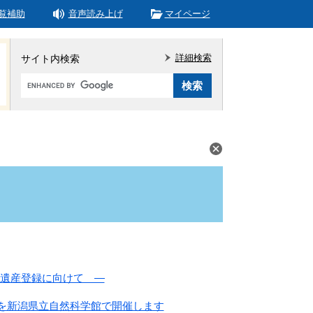
覧補助
音声読み上げ
マイページ
詳細検索
サイト内検索
Google
カ
ス
タ
ム
検
索
界遺産登録に向けて ―
を新潟県立自然科学館で開催します