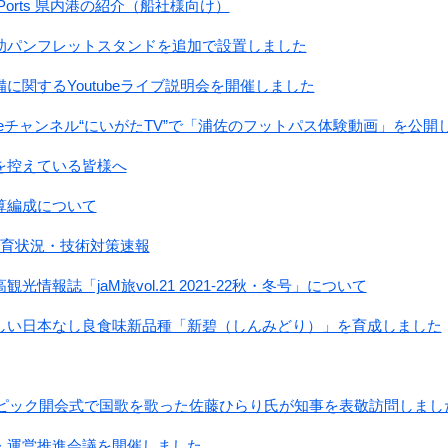
ctural Ports 県内港の紹介（船社様向け）
助パンフレットスタンドを追加で設置しました
に関するYoutubeライブ説明会を開催しました
ubeチャンネル“にいがたTV”で「浦佐のフットパス体験動画」を公開
を控えている皆様へ
算編成について
生育状況・技術対策速報
光情報誌「jaM旅vol.21 2021-22秋・冬号」について
しい日本なし良食味新品種「新碧（しんみどり）」を育成しました
リンピック開会式で国歌を歌った佐藤ひらり氏が知事を表敬訪問しまし
・運営推進会議を開催しました