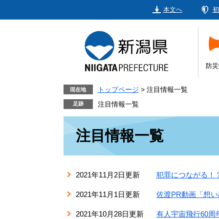
ペ
メ
本文へ
初
ー
ニ
ジ
ュ
の
ー
先
を
頭
飛
防災
で
ば
す。
し
トップページ
>
注目情報一覧
現在地
て
注目情報一覧
本
本
文
注目情報一覧
文
へ
2021年11月2日更新
犯罪につながる！
2021年11月1日更新
佐渡PR動画「想
2021年10月28日更新
有人宇宙飛行60