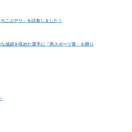
よろこぶデリ」を試食しました！
で優秀な成績を収めた選手に「県スポーツ賞」を贈り
た