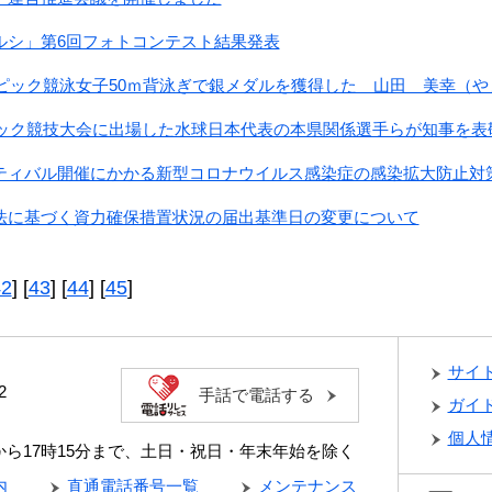
ルシ」第6回フォトコンテスト結果発表
リンピック競泳女子50ｍ背泳ぎで銀メダルを獲得した 山田 美幸（
ンピック競技大会に出場した水球日本代表の本県関係選手らが知事を表
ティバル開催にかかる新型コロナウイルス感染症の感染拡大防止対
法に基づく資力確保措置状況の届出基準日の変更について
42
] [
43
] [
44
] [
45
]
サイ
2
手話で電話する
ガイ
個人
分から17時15分まで、土日・祝日・年末年始を除く
内
直通電話番号一覧
メンテナンス