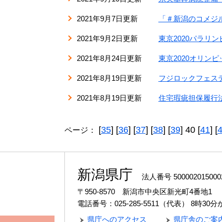
2021年9月7日更新
「＃新潟のコメジ
2021年9月2日更新
東京2020パラ
2021年8月24日更新
東京2020オリ
2021年8月19日更新
フジロックフェス
2021年8月19日更新
住宅瑕疵担保履行
[
35
] [
36
] [
37
] [
38
] [
39
] 40 [
41
] [
ページ：
新潟県庁
法人番号 500002015000
〒950-8570 新潟市中央区新光町4番地1
電話番号：025-285-5511（代表）
8時30
県庁へのアクセス
県庁舎のご案