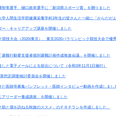
浦智美選手、樋口政幸選手に「新潟県スポーツ賞」を贈りました
大学人間生活学部健康栄養学科3年生の皆さんと一緒に「からだが
ダー・キャリアアップ講座を開催しました
ク競技大会（2020/東京）、東京2020パラリンピック競技大会
「避難行動要支援者個別避難計画作成推進会議」を開催しました
しと電子メールによる提出について（令和3年11月1日施行）
被害想定調査検討委員会を開催しました
けた医師等募集パンフレット・医師インタビュー動画を作成しまし
ニアリーダー養成講座」を開催しました
之助と酒を訪ねる秋旅のススメ」のＰＲチラシを作成しました。