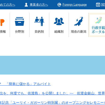
めての方へ
事業者の方へ
Foreign Language
閲
情報
分野別
目的別
組織別
現在の新潟
？ 「簡単に儲かる」アルバイト
い出を、何度でも。佐渡島」を公開しました。― 佐渡金銀山、世
周年記念「ユーリイ・ガガーリン特別展」のオープニングセレモニー