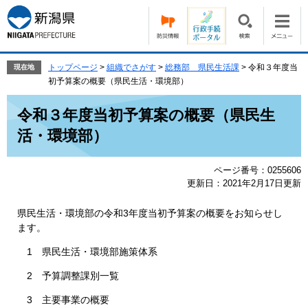
ペ
メ
ー
ニ
ジ
ュ
の
ー
先
を
トップページ
>
組織でさがす
>
総務部 県民生活課
>
令和３年度当
現在地
頭
飛
初予算案の概要（県民生活・環境部）
で
ば
本
す。
し
令和３年度当初予算案の概要（県民生
文
て
活・環境部）
本
文
へ
ページ番号：0255606
更新日：2021年2月17日更新
県民生活・環境部の令和3年度当初予算案の概要をお知らせし
ます。
1 県民生活・環境部施策体系
2 予算調整課別一覧
3 主要事業の概要