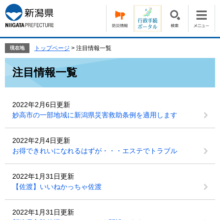
ペ
メ
ー
ニ
ジ
ュ
の
ー
先
を
トップページ
>
注目情報一覧
現在地
頭
飛
本
で
ば
注目情報一覧
文
す。
し
て
本
2022年2月6日更新
文
妙高市の一部地域に新潟県災害救助条例を適用します
へ
2022年2月4日更新
お得できれいになれるはずが・・・エステでトラブル
2022年1月31日更新
【佐渡】いいねかっちゃ佐渡
2022年1月31日更新