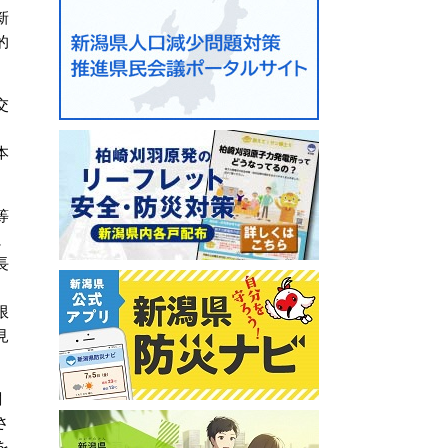
新
的
交
本
等
に
長
限
見
関
さ
を