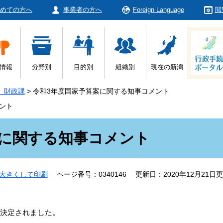
めての方へ
事業者の方へ
Foreign Language
閲
情報
分野別
目的別
組織別
現在の新潟
 財政課
>
令和3年度国家予算案に関する知事コメント
ント
案に関する知事コメント
大きくして印刷
ページ番号：0340146
更新日：2020年12月21日
決定されました。