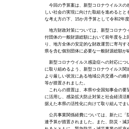
今回の予算案は、新型コロナウイルスの感
しい社会の実現に向けた取組を進めるとと
な考え方の下、15か月予算として令和2年
地方財政対策については、新型コロナウイ
付団体の一般財源総額において前年度を上
り、地方全体の安定的な財政運営に寄与す
県を含む個別団体に必要な一般財源総額が
新型コロナウイルス感染症への対応につい
に取り組めるよう、新型コロナウイルス関
より厳しい状況にある地域公共交通への維
等が措置されました。
これらの措置は、本県や全国知事会の要望
に活用し、感染拡大防止対策と社会経済活
据えた本県の活性化に向けて取り組んでま
公共事業関係経費については、新たに「防
連予算が措置されました。また、防災・減
れるとともに、緊急防災・減災事業の拡充