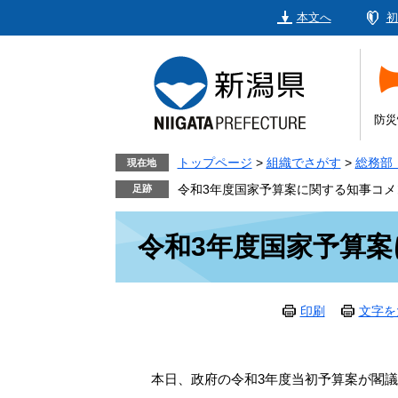
ペ
メ
本文へ
初
ー
ニ
ジ
ュ
の
ー
先
を
頭
飛
防災
で
ば
す。
し
トップページ
>
組織でさがす
>
総務部
現在地
て
令和3年度国家予算案に関する知事コメ
本
本
文
令和3年度国家予算
文
へ
印刷
文字を
本日、政府の令和3年度当初予算案が閣議