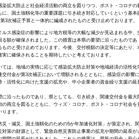
染拡大防止と社会経済活動の両立を図りつつ、ポスト・コロナの
もに、国土強靱化等の重要課題に引き続き対応していくという基本
度第3次補正予算と一体的に編成されたものと受け止めております。
ルス感染症の影響により地方税等の大幅な減少が見込まれる中、
回る額が確保されました。この措置は本県の要望に沿ったものであ
るものと受け止めております。今後、交付税額の決定等にあたり、
確実に確保されることを期待したいと考えております。
ては、地域の実情に応じて感染拡大防止対策や地域経済の活性化
連交付金が第3次補正において増額されるとともに、感染症の影響
持・活性化に向けた支援の拡充や、中小企業者の資金繰り支援の延
に沿ったものであり、県としても、引き続き、関連交付金を最大
動の両立を図るとともに、ウィズ・コロナ、ポスト・コロナ社会を
いります。
災・減災、国土強靱化のための5か年加速化対策」が策定され、
災対策の財源として、緊急自然災害防止事業の拡充や期間の延長が
や期間の延長がなされました。これらの措置は、県民の安全・安心