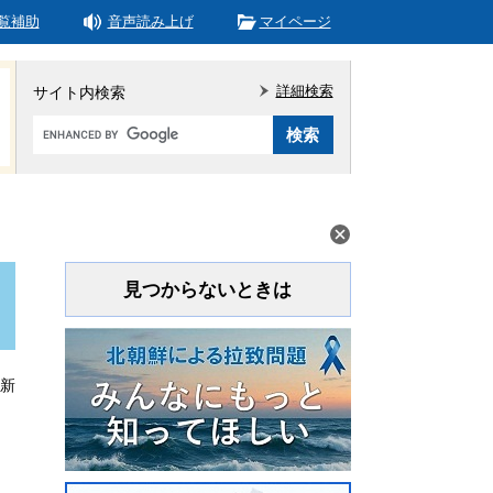
覧補助
音声読み上げ
マイページ
詳細検索
サイト内検索
Google
カ
ス
タ
ム
検
索
見つからないときは
更新