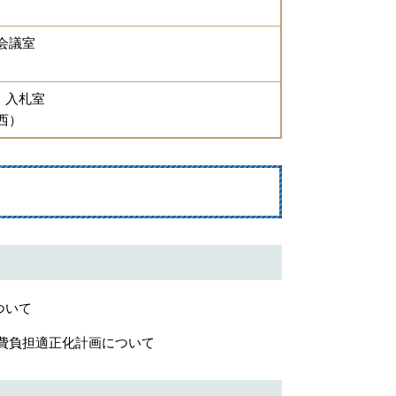
会議室
 入札室
西）
ついて
債費負担適正化計画について