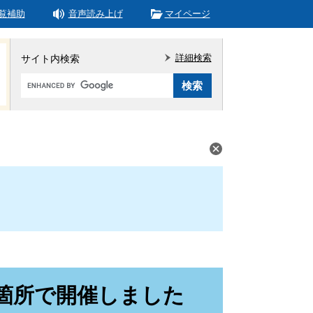
覧補助
音声読み上げ
マイページ
詳細検索
サイト内検索
Google
カ
ス
タ
ム
検
索
2箇所で開催しました