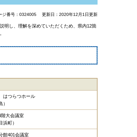
ージ番号：0324005
更新日：2020年12月1日更新
明し、理解を深めていただくため、県内12箇
。
 はつらつホール
島）
4階大会議室
目浜町）
館401会議室