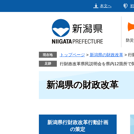
ペ
メ
本文へ
初
ー
ニ
ジ
ュ
の
ー
先
を
頭
飛
防災
で
ば
す。
し
トップページ
>
新潟県の財政改革
>
行
現在地
て
行財政改革県民説明会を県内12箇所で
本
文
新潟県の財政改革
へ
新潟県行財政改革行動計画
の策定