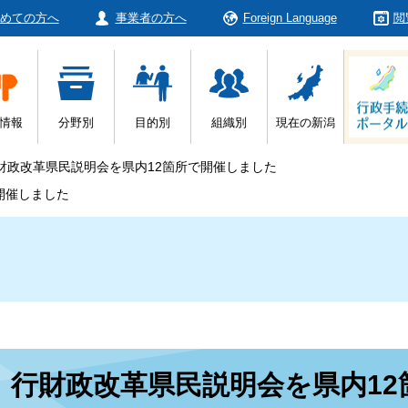
めての方へ
事業者の方へ
Foreign Language
閲
情報
分野別
目的別
組織別
現在の新潟
財政改革県民説明会を県内12箇所で開催しました
開催しました
本
行財政改革県民説明会を県内1
文