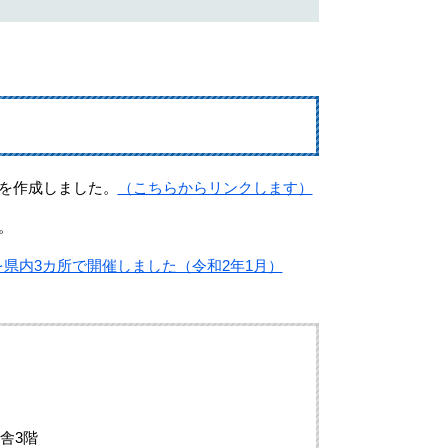
を作成しました。
（こちらからリンクします）
。
県内3カ所で開催しました（令和2年1月）
舎3階