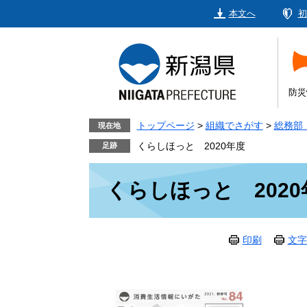
ペ
メ
本文へ
初
ー
ニ
ジ
ュ
の
ー
先
を
頭
飛
防災
で
ば
す。
し
トップページ
>
組織でさがす
>
総務部
現在地
て
くらしほっと 2020年度
本
本
文
くらしほっと 2020
文
へ
印刷
文字