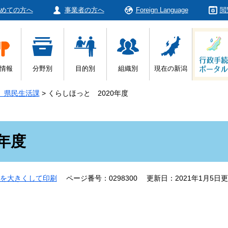
めての方へ
事業者の方へ
Foreign Language
閲
情報
分野別
目的別
組織別
現在の新潟
 県民生活課
>
くらしほっと 2020年度
年度
を大きくして印刷
ページ番号：0298300
更新日：2021年1月5日