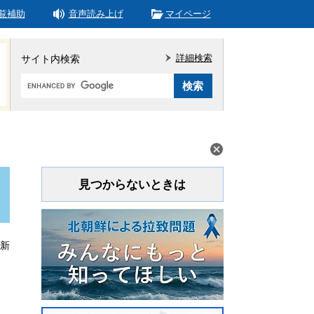
覧補助
音声読み上げ
マイページ
詳細検索
サイト内検索
Google
カ
ス
タ
ム
検
索
見つからないときは
更新