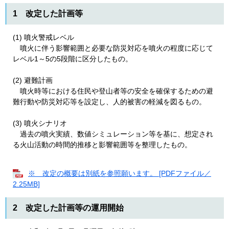
1 改定した計画等
(1) 噴火警戒レベル
噴火に伴う影響範囲と必要な防災対応を噴火の程度に応じて
レベル1～5の5段階に区分したもの。
(2) 避難計画
噴火時等における住民や登山者等の安全を確保するための避
難行動や防災対応等を設定し、人的被害の軽減を図るもの。
(3) 噴火シナリオ
過去の噴火実績、数値シミュレーション等を基に、想定され
る火山活動の時間的推移と影響範囲等を整理したもの。
※ 改定の概要は別紙を参照願います。 [PDFファイル／
2.25MB]
2 改定した計画等の運用開始