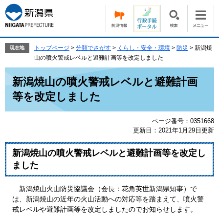
ペ
メ
ー
ニ
ジ
ュ
の
ー
先
を
トップページ
>
分類でさがす
>
くらし・安全・環境
>
防災
>
新潟焼
現在地
頭
飛
山の噴火警戒レベルと避難計画等を改定しました
で
ば
本
す。
し
新潟焼山の噴火警戒レベルと避難計画
文
て
等を改定しました
本
文
へ
ページ番号：0351668
更新日：2021年1月29日更新
新潟焼山の噴火警戒レベルと避難計画等を改定し
ました
新潟焼山火山防災協議会（会長：花角英世新潟県知事）で
は、新潟焼山の近年の火山活動への対応等を踏まえて、噴火警
戒レベルや避難計画等を改定しましたのでお知らせします。