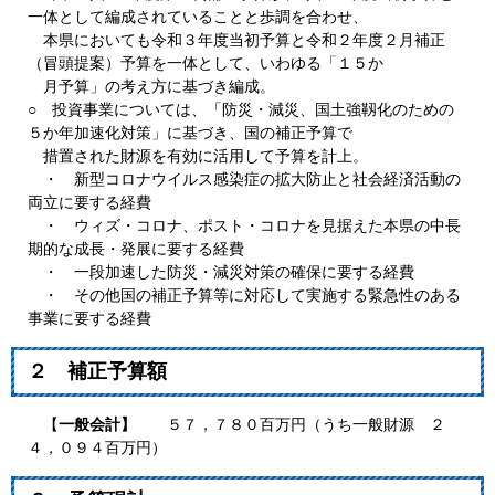
一体として編成されていることと歩調を合わせ、
本県においても令和３年度当初予算と令和２年度２月補正
（冒頭提案）予算を一体として、いわゆる「１５か
月予算」の考え方に基づき編成。
○ 投資事業については、「防災・減災、国土強靱化のための
５か年加速化対策」に基づき、国の補正予算で
措置された財源を有効に活用して予算を計上。
・ 新型コロナウイルス感染症の拡大防止と社会経済活動の
両立に要する経費
・ ウィズ・コロナ、ポスト・コロナを見据えた本県の中長
期的な成長・発展に要する経費
・ 一段加速した防災・減災対策の確保に要する経費
・ その他国の補正予算等に対応して実施する緊急性のある
事業に要する経費
２ 補正予算額
【
一般会計】
５７，７８０百万円（うち一般財源 ２
４，０９４百万円）