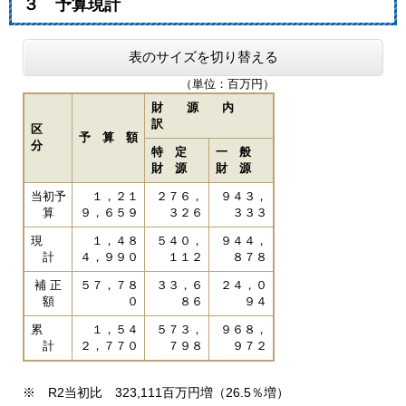
３ 予算現計
表のサイズを切り替える
（単位：百万円）
財 源 内
訳
区
予 算 額
分
特 定
一 般
財 源
財 源
当初予
１，２１
２７６，
９４３，
算
９，６５９
３２６
３３３
現
１，４８
５４０，
９４４，
計
４，９９０
１１２
８７８
補 正
５７，７８
３３，６
２４，０
額
０
８６
９４
累
１，５４
５７３，
９６８，
計
２，７７０
７９８
９７２
※ R2当初比 323,111百万円増（26.5％増）