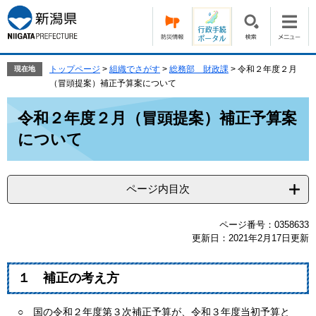
ペ
メ
ー
ニ
ジ
ュ
の
ー
先
を
トップページ
>
組織でさがす
>
総務部 財政課
>
令和２年度２月
現在地
頭
飛
（冒頭提案）補正予算案について
で
ば
本
す。
し
令和２年度２月（冒頭提案）補正予算案
文
て
について
本
文
へ
ページ内目次
ページ番号：0358633
更新日：2021年2月17日更新
１ 補正の考え方
○ 国の令和２年度第３次補正予算が、令和３年度当初予算と