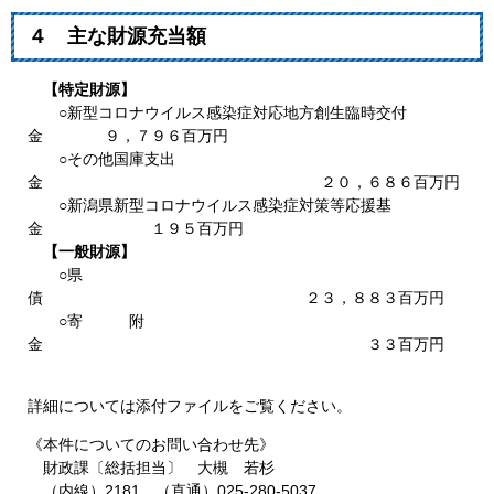
４ 主な財源充当額
【特定財源】
○新型コロナウイルス感染症対応地方創生臨時交付
金 ９，７９６百万円
○その他国庫支出
金 ２０，６８６百万円
○新潟県新型コロナウイルス感染症対策等応援基
金 １９５百万円
【一般財源】
○県
債 ２３，８８３百万円
○寄 附
金 ３３百万円
詳細については添付ファイルをご覧ください。
《本件についてのお問い合わせ先》
財政課〔総括担当〕 大槻 若杉
（内線）2181 （直通）025-280-5037