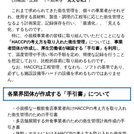
(3)確認・記録 （＝結果を
『見える化』
）
これまで求められてきた衛生管理を、個々の事業者がそれぞ
れ、使用する原材料、製造・調理の工程等に応じた衛生管理と
なるよう計画策定、記録保存を行い、「最適化」、「見える
化」するものです。
特に、小規模事業者の皆様に取り組んでいただくことになる
「HACCPの考え方を取り入れた衛生管理」
については、
事業
者団体が作成し、厚生労働省が確認する「手引書」を利用
し
て、温度管理や手洗い等の手順を定め、簡便な記録を行うこと
を想定しており、比較的容易に取り組めるものです。
なお、HACCPは工程管理、すなわち、ソフトの基準であり、
必ずしも施設設備等ハードの設備を求めるものではありませ
ん。
各業界団体が作成する「手引書」について
・小規模な一般飲食店事業者向けHACCPの考え方を取り入れ
た衛生管理のための手引書
・多店舗展開する外食事業者のための衛生管理計画作成の手
引き書
・旅館・ホテルにおけるHACCPの考え方を取り入れた衛生管