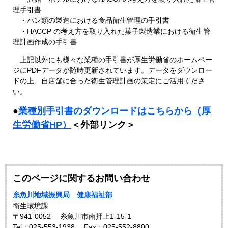
理手引書
・パン類の製造における食品衛生管理の手引書
・HACCP の考え方を取り入れた菓子製造業における衛生管
理計画作成の手引書
上記以外にも様々な業種の手引書が厚生労働省のホームペー
ジにPDFデータが随時更新されています。データをダウンロー
ドの上、自店舗に合った衛生管理計画の策定にご活用くださ
い。
●
業種別手引書のダウンロードはこちらから（厚
生労働省HP）
＜外部リンク＞
このページに関するお問い合わせ
糸魚川地域振興局 健康福祉部
衛生環境課
〒941-0052
糸魚川市南押上1-15-1
Tel：025-553-1938
Fax：025-552-8800