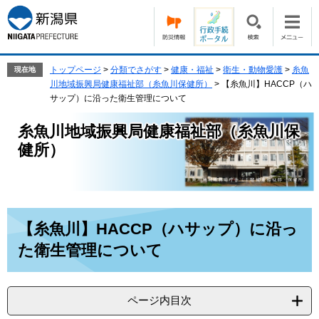
ペ
メ
ー
ニ
ジ
ュ
の
ー
先
を
トップページ
>
分類でさがす
>
健康・福祉
>
衛生・動物愛護
>
糸魚
現在地
頭
飛
川地域振興局健康福祉部（糸魚川保健所）
>
【糸魚川】HACCP（ハ
で
ば
サップ）に沿った衛生管理について
す。
し
て
糸魚川地域振興局健康福祉部（糸魚川保
本
健所）
文
へ
本
【糸魚川】HACCP（ハサップ）に沿っ
文
た衛生管理について
ページ内目次