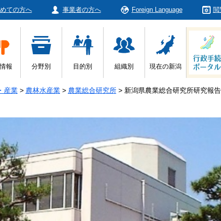
めての方へ
事業者の方へ
Foreign Language
閲
情報
分野別
目的別
組織別
現在の新潟
・産業
>
農林水産業
>
農業総合研究所
>
新潟県農業総合研究所研究報告