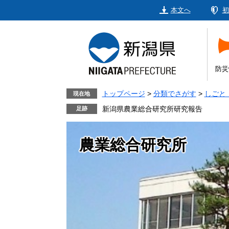
ペ
メ
本文へ
初
ー
ニ
ジ
ュ
の
ー
先
を
頭
飛
防災
で
ば
す。
し
トップページ
>
分類でさがす
>
しごと
現在地
て
新潟県農業総合研究所研究報告
本
文
農業総合研究所
へ