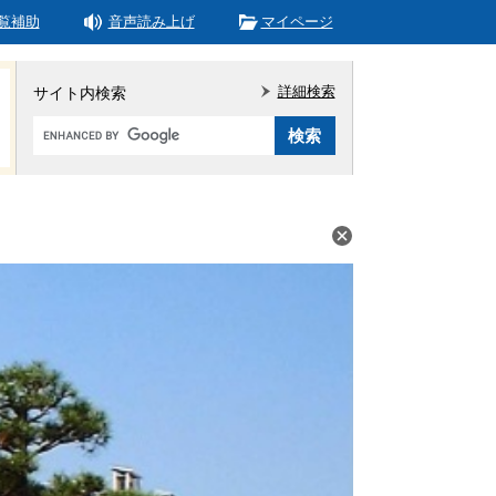
覧補助
音声読み上げ
マイページ
詳細検索
サイト内検索
Google
カ
ス
タ
ム
検
索