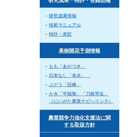
研究成果・特許・登録品種
研究成果情報
技術マニュアル
特許・意匠
果樹開花予測情報
もも「あかつき」
日本なし「幸水」
ぶどう「巨峰」
かき「平核無」「刀根早生」
（にいがた農業ナビへリンク）
農業競争力強化支援法に関
する取扱方針