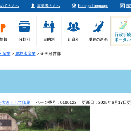
めての方へ
事業者の方へ
Foreign Language
閲
情報
分野別
目的別
組織別
現在の新潟
・産業
>
農林水産業
>
企画経営部
を大きくして印刷
ページ番号：0190122
更新日：2025年6月17日