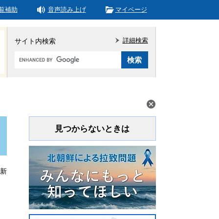
覧補助
音声読み上げ
マイページ
詳細検索
サイト内検索
Google
カ
ス
タ
ム
検
索
見つからないときは
更新