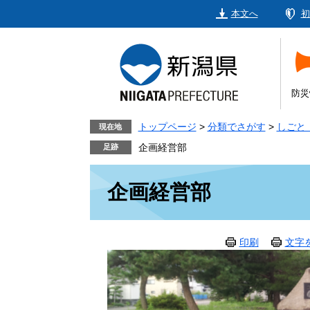
ペ
メ
本文へ
初
ー
ニ
ジ
ュ
の
ー
先
を
頭
飛
防災
で
ば
す。
し
トップページ
>
分類でさがす
>
しごと
現在地
て
企画経営部
本
本
文
企画経営部
文
へ
印刷
文字