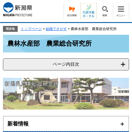
ペ
メ
ー
ニ
ジ
ュ
の
ー
先
を
トップページ
>
組織でさがす
>
農林水産部 農業総合研究所
現在地
頭
飛
本
で
ば
農林水産部 農業総合研究所
文
す。
し
て
本
ページ内目次
文
へ
新着情報