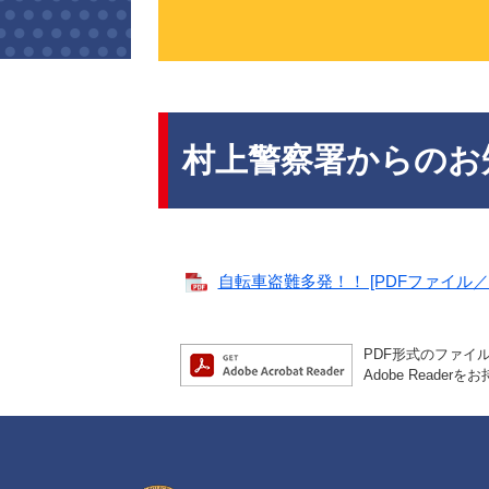
本
文
村上警察署からのお
自転車盗難多発！！ [PDFファイル／7
PDF形式のファイル
Adobe Read