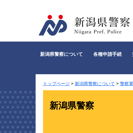
ペ
メ
ー
ニ
ジ
ュ
の
ー
先
を
頭
飛
で
ば
す。
し
新潟県警察について
各種申請手続
て
本
文
へ
トップページ
>
新潟県警察について
>
警察
新潟県警察