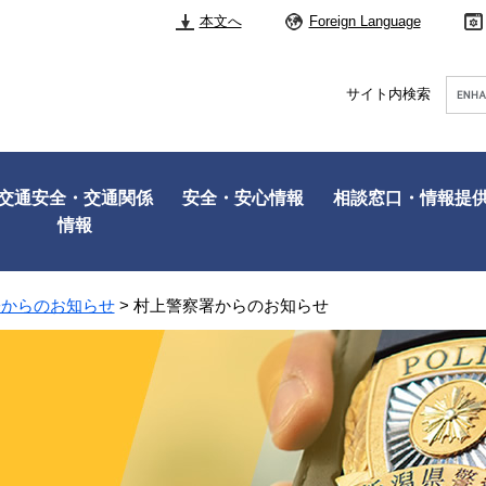
本文へ
Foreign Language
Googl
サイト内検索
カ
ス
タ
ム
検
交通安全・交通関係
安全・安心情報
相談窓口・情報提
索
情報
署からのお知らせ
>
村上警察署からのお知らせ