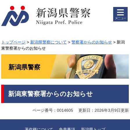
ペ
メ
ー
ニ
ジ
ュ
の
ー
先
を
頭
飛
で
ば
トップページ
>
新潟県警察について
>
警察署からのお知らせ
>
新潟
す。
し
東警察署からのお知らせ
て
本
文
新潟県警察
へ
本
新潟東警察署からのお知らせ
文
ページ番号：0014605
更新日：2026年3月9日更新
著作権について
免責事項
新潟県トップ