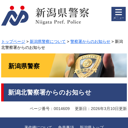
ペ
メ
ー
ニ
ジ
ュ
の
ー
先
を
頭
飛
で
ば
トップページ
>
新潟県警察について
>
警察署からのお知らせ
>
新潟
す。
し
北警察署からのお知らせ
て
本
文
新潟県警察
へ
本
新潟北警察署からのお知らせ
文
ページ番号：0014609
更新日：2026年3月10日更新
著作権について
免責事項
新潟県トップ