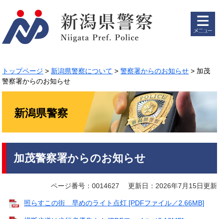
ペ
メ
ー
ニ
ジ
ュ
の
ー
先
を
頭
飛
で
ば
トップページ
>
新潟県警察について
>
警察署からのお知らせ
>
加茂
す。
し
警察署からのお知らせ
て
本
文
新潟県警察
へ
本
加茂警察署からのお知らせ
文
ページ番号：0014627
更新日：2026年7月15日更新
照らすこの街 早めのライト点灯 [PDFファイル／2.66MB]