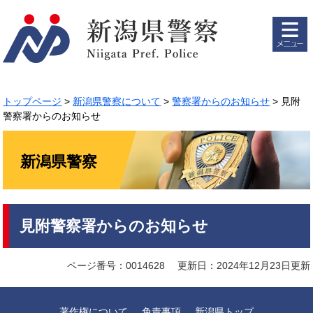
ペ
メ
ー
ニ
ジ
ュ
の
ー
先
を
頭
飛
で
ば
トップページ
>
新潟県警察について
>
警察署からのお知らせ
>
見附
す。
し
警察署からのお知らせ
て
本
文
新潟県警察
へ
本
見附警察署からのお知らせ
文
ページ番号：0014628
更新日：2024年12月23日更新
著作権について
免責事項
新潟県トップ