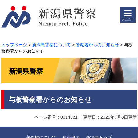
ペ
メ
ー
ニ
ジ
ュ
の
ー
先
を
頭
飛
で
ば
トップページ
>
新潟県警察について
>
警察署からのお知らせ
>
与板
す。
し
警察署からのお知らせ
て
本
文
新潟県警察
へ
本
与板警察署からのお知らせ
文
ページ番号：0014631
更新日：2025年7月8日更新
著作権について
免責事項
新潟県トップ