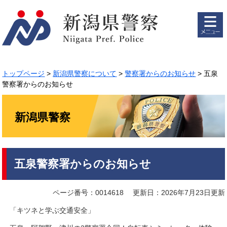
ペ
メ
ー
ニ
ジ
ュ
の
ー
先
を
頭
飛
で
ば
トップページ
>
新潟県警察について
>
警察署からのお知らせ
>
五泉
す。
し
警察署からのお知らせ
て
本
文
新潟県警察
へ
本
五泉警察署からのお知らせ
文
ページ番号：0014618
更新日：2026年7月23日更新
「キツネと学ぶ交通安全」