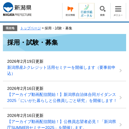
ペ
メ
ー
ニ
ジ
ュ
の
ー
先
を
トップページ
>
採用・試験・募集
現在地
頭
飛
本
で
ば
採用・試験・募集
文
す。
し
て
本
2026年2月19日更新
文
新潟県産J-クレジット活用セミナーを開催します（要事前申
へ
込）
2026年2月16日更新
【アーカイブ動画配信開始！】新潟県自治体合同ガイダンス
2025「にいがた暮らしと公務員しごと研究」を開催します！
2026年2月16日更新
【アーカイブ動画配信開始！】公務員志望者必見！「新潟県
庁SUMMERセミナー2025」を開催します。