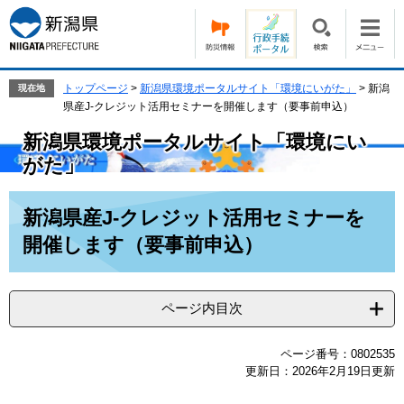
ペ
メ
ー
ニ
ジ
ュ
の
ー
先
を
トップページ
>
新潟県環境ポータルサイト「環境にいがた」
>
新潟
現在地
頭
飛
県産J-クレジット活用セミナーを開催します（要事前申込）
で
ば
新潟県環境ポータルサイト「環境にい
す。
し
て
がた」
本
文
本
新潟県産J-クレジット活用セミナーを
へ
文
開催します（要事前申込）
ページ内目次
ページ番号：0802535
更新日：2026年2月19日更新