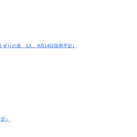
ずりの里、1人、9月14日採用予定）
予定）