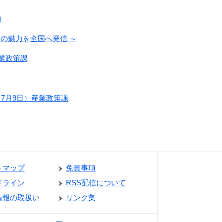
）
光の魅力を全国へ発信 ～
業政策課
7月9日）産業政策課
トマップ
免責事項
ドライン
RSS配信について
情報の取扱い
リンク集