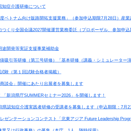
認知症介護研修について
年度ベトナム向け販路開拓支援業務」（参加申込期限7月28日）産業
つくり全国会議2027開催運営業務委託（プロポーザル、参加申込期
用途開発等実証支援事業補助金
喀痰吸引等研修（第三号研修）「基本研修（講義・シミュレーター
許試験（第１回試験合格者掲載）
米商談会」開催にあたり出展者を募集します
「新潟県庁SUMMERセミナー2026」を開催します！
潟県認知症介護実践者研修の受講者を募集します（申込期限：7月2
ゼンテーションコンテスト「北東アジア Future Leadership Pr
林業又は行政事務）の募集（本庁、1人、随時採用）