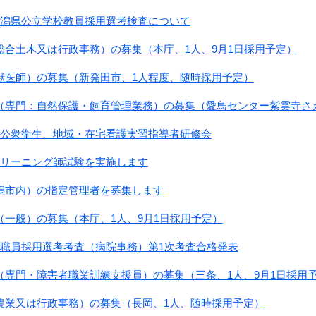
新潟県公立学校教員採用選考検査について
総合土木又は行政事務）の募集（本庁、1人、9月1日採用予定）
獣医師）の募集（新発田市、1人程度、随時採用予定）
（専門：自然保護・飼育管理業務）の募集（愛鳥センター紫雲寺さえ
生公衆衛生、地域・在宅看護実習指導者研修会
クリーニング師試験を実施します
潟市内）の指定管理者を募集します
（一般）の募集（本庁、1人、9月1日採用予定）
県職員採用選考考査（病院事務）第1次考査合格発表
（専門・障害者職業訓練支援員）の募集（三条、1人、9月1日採用
農業又は行政事務）の募集（長岡、1人、随時採用予定）