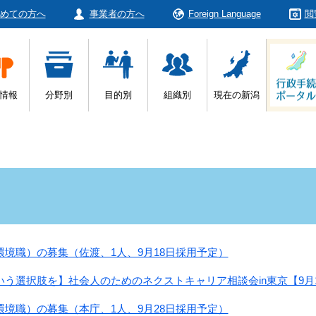
めての方へ
事業者の方へ
Foreign Language
閲
情報
分野別
目的別
組織別
現在の新潟
境職）の募集（佐渡、1人、9月18日採用予定）
う選択肢を】社会人のためのネクストキャリア相談会in東京【9月
境職）の募集（本庁、1人、9月28日採用予定）