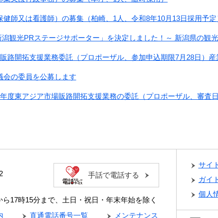
健師又は看護師）の募集（柏崎、1人、令和8年10月13日採用予定
26「新潟観光PRステージサポーター」を決定しました！～ 新潟県の観
ム販路開拓支援業務委託（プロポーザル、参加申込期限7月28日）産
議会の委員を公募します
8年度東アジア市場販路開拓支援業務の委託（プロポーザル、審査日
サイ
2
手話で電話する
ガイ
個人
分から17時15分まで、土日・祝日・年末年始を除く
内
直通電話番号一覧
メンテナンス