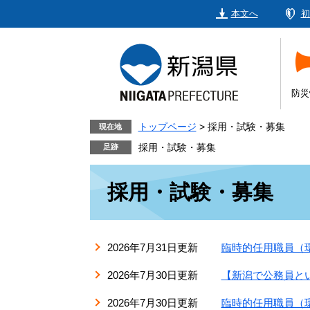
ペ
メ
本文へ
初
ー
ニ
ジ
ュ
の
ー
先
を
頭
飛
防災
で
ば
す。
し
トップページ
>
採用・試験・募集
現在地
て
採用・試験・募集
本
本
文
採用・試験・募集
文
へ
2026年7月31日更新
臨時的任用職員（環
2026年7月30日更新
【新潟で公務員とい
2026年7月30日更新
臨時的任用職員（環