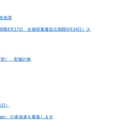
政策課
限8月17日 企画提案書提出期限8月24日）ス
演習）」実施計画
1日）
ogram」の参加者を募集します