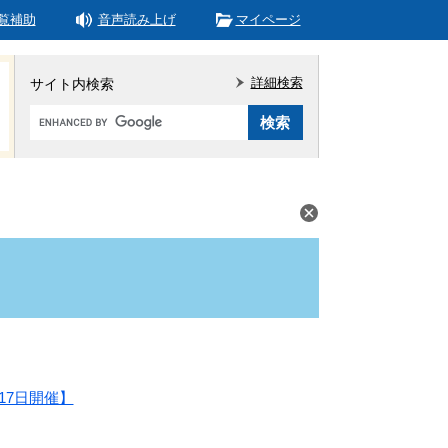
覧補助
音声読み上げ
マイページ
詳細検索
サイト内検索
Google
カ
ス
タ
ム
検
索
17日開催】