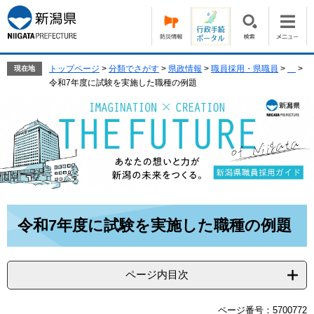
ペ
メ
ー
ニ
ジ
ュ
の
ー
先
を
トップページ
>
分類でさがす
>
県政情報
>
職員採用・県職員
>
>
現在地
頭
飛
令和7年度に試験を実施した職種の例題
で
ば
す。
し
て
本
文
へ
本
令和7年度に試験を実施した職種の例題
文
ページ内目次
ページ番号：5700772