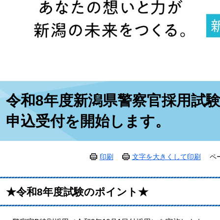
本
令和8年度新潟県警察官採用試験
文
申込受付を開始します。
印刷
文字を大きくして印刷
ペ
★令和8年度試験のポイント★