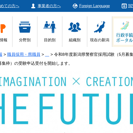
めての方へ
事業者の方へ
Foreign Language
閲
情報
分野別
目的別
組織別
現在の新潟
報
>
職員採用・県職員
>
>
令和8年度新潟県警察官採用試験（5月募
募集枠）の受験申込受付を開始します。