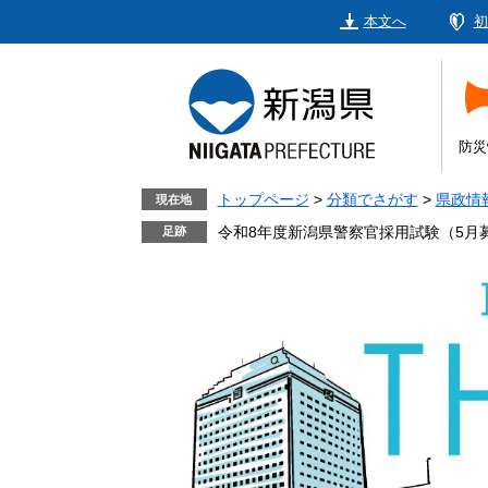
ペ
メ
本文へ
初
ー
ニ
ジ
ュ
の
ー
先
を
頭
飛
防災
で
ば
す。
し
トップページ
>
分類でさがす
>
県政情
現在地
て
令和8年度新潟県警察官採用試験（5月
本
文
へ