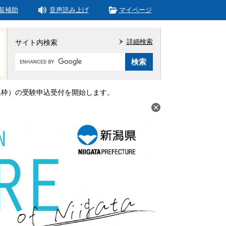
覧補助
音声読み上げ
マイページ
詳細検索
サイト内検索
Google
カ
ス
タ
集枠）の受験申込受付を開始します。
ム
検
索