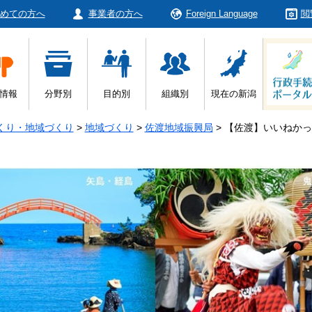
めての方へ
事業者の方へ
Foreign Language
閲
情報
分野別
目的別
組織別
現在の新潟
くり・地域づくり
>
地域づくり
>
佐渡地域振興局
>
【佐渡】いいねかっ