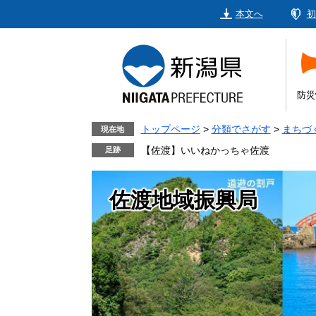
ペ
メ
本文へ
初
ー
ニ
ジ
ュ
の
ー
先
を
頭
飛
防災
で
ば
す。
し
トップページ
>
分類でさがす
>
まちづ
現在地
て
【佐渡】いいねかっちゃ佐渡
本
文
佐渡地域振興局
へ