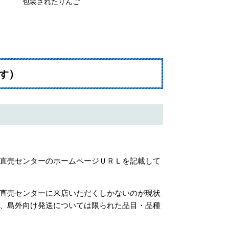
ち
包装されたりんご
）
す
直売センターのホームページＵＲＬを記載して
直売センターに来店いただくしかないのが現状
、島外向け発送については限られた品目・品種