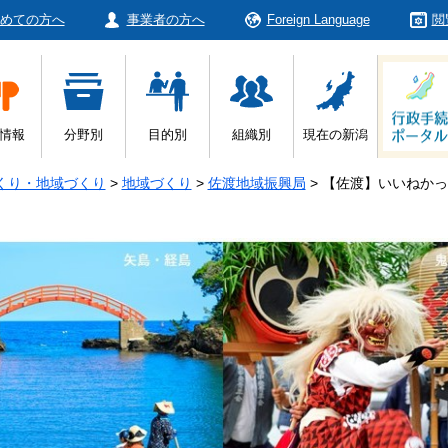
めての方へ
事業者の方へ
Foreign Language
閲
情報
分野別
目的別
組織別
現在の新潟
くり・地域づくり
>
地域づくり
>
佐渡地域振興局
>
【佐渡】いいねかっ