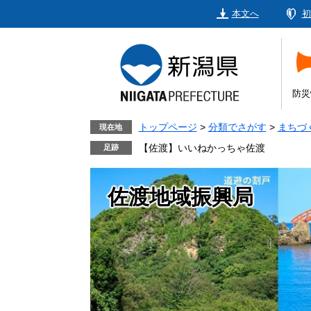
ペ
メ
本文へ
初
ー
ニ
ジ
ュ
の
ー
先
を
頭
飛
防災
で
ば
す。
し
トップページ
>
分類でさがす
>
まちづ
現在地
て
【佐渡】いいねかっちゃ佐渡
本
文
佐渡地域振興局
へ