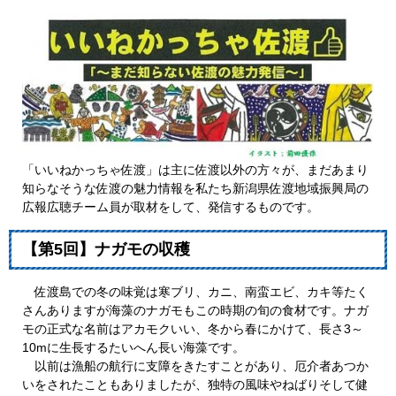
「いいねかっちゃ佐渡」は主に佐渡以外の方々が、まだあまり
知らなそうな佐渡の魅力情報を私たち新潟県佐渡地域振興局の
広報広聴チーム員が取材をして、発信するものです。
【第5回】ナガモの収穫
佐渡島での冬の味覚は寒ブリ、カニ、南蛮エビ、カキ等たく
さんありますが海藻のナガモもこの時期の旬の食材です。ナガ
モの正式な名前はアカモクいい、冬から春にかけて、長さ3～
10mに生長するたいへん長い海藻です。
以前は漁船の航行に支障をきたすことがあり、厄介者あつか
いをされたこともありましたが、独特の風味やねばりそして健