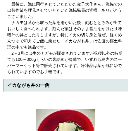
最後に、漁に同行させていただいた金子大作さん、漁協での
出荷作業を拝見させていただいた漁協職員の皆様、ありがとう
ございました。
ナガモは茎から取った葉を湯がいた後、刻むととろみが出て
おいしく食べられます。刻んだ葉はそのまま醤油をかけたり味
噌汁の具としたりしますが、特にイカの切り身と混ぜ、軽くめ
んつゆで和えてご飯に乗せた「イカながも丼」は佐渡の郷土料
理の中でも絶品です。
2～3月には生のナガモが販売されていますが収穫以外の時期
でも100～300gくらいの袋詰めが冷凍で、いずれも島内のスー
パーマーケット等で販売されています。冷凍品は葉が既にゆで
られていますのでお手軽です。
イカながも丼の一例