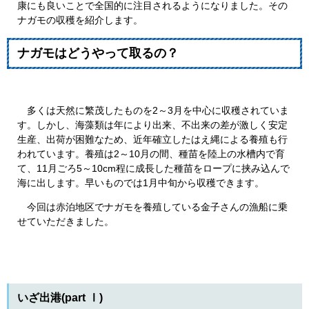
康にも良いことで全国的に注目されるようになりました。その
ナガモの収穫を紹介します。
ナガモはどうやって取るの？
多くは天然に繁茂したものを2～3月を中心に収穫されていま
す。しかし、海藻類は年により出来、不出来の差が激しく安定
生産、出荷が困難なため、近年確立したはえ縄による養殖も行
われています。養殖は2～10月の間、種苗を陸上の水槽内で育
て、11月ごろ5～10cm程に成長した種苗をロープに挟み込んで
海に出します。早いものでは1月中旬から収穫できます。
今回は赤泊地区でナガモを養殖している金子さんの漁船に乗
せていただきました。
いざ出港(part Ⅰ)