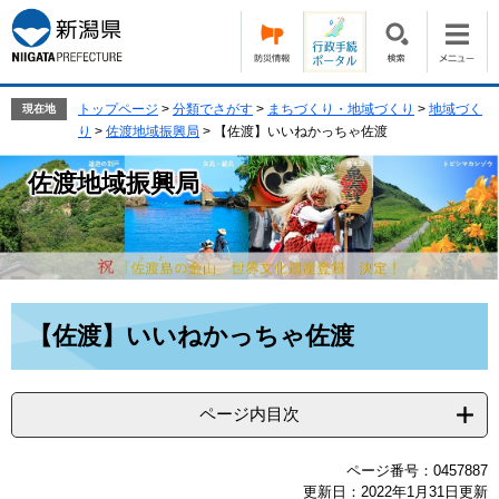
ペ
メ
ー
ニ
ジ
ュ
の
ー
先
を
トップページ
>
分類でさがす
>
まちづくり・地域づくり
>
地域づく
現在地
頭
飛
り
>
佐渡地域振興局
>
【佐渡】いいねかっちゃ佐渡
で
ば
す。
し
佐渡地域振興局
て
本
文
へ
本
【佐渡】いいねかっちゃ佐渡
文
ページ内目次
ページ番号：0457887
更新日：2022年1月31日更新