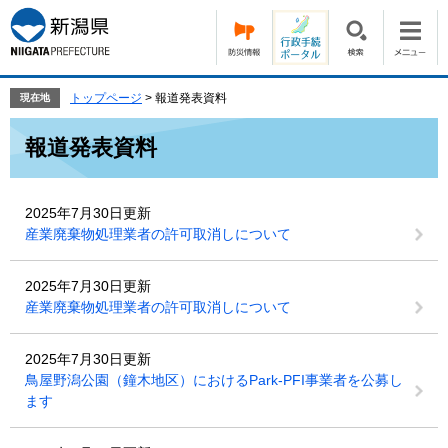
ペ
メ
ー
ニ
ジ
ュ
の
ー
先
を
トップページ
>
報道発表資料
現在地
頭
飛
本
で
ば
報道発表資料
文
す。
し
て
本
2025年7月30日更新
文
産業廃棄物処理業者の許可取消しについて
へ
2025年7月30日更新
産業廃棄物処理業者の許可取消しについて
2025年7月30日更新
鳥屋野潟公園（鐘木地区）におけるPark-PFI事業者を公募し
ます