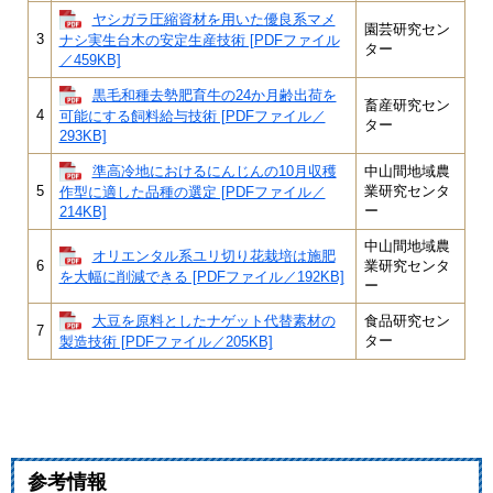
ヤシガラ圧縮資材を用いた優良系マメ
園芸研究セン
3
ナシ実生台木の安定生産技術 [PDFファイル
ター
／459KB]
黒毛和種去勢肥育牛の24か月齢出荷を
畜産研究セン
4
可能にする飼料給与技術 [PDFファイル／
ター
293KB]
準高冷地におけるにんじんの10月収穫
中山間地域農
5
業研究センタ
作型に適した品種の選定 [PDFファイル／
ー
214KB]
中山間地域農
オリエンタル系ユリ切り花栽培は施肥
6
業研究センタ
を大幅に削減できる [PDFファイル／192KB]
ー
大豆を原料としたナゲット代替素材の
食品研究セン
7
ター
製造技術 [PDFファイル／205KB]
参考情報