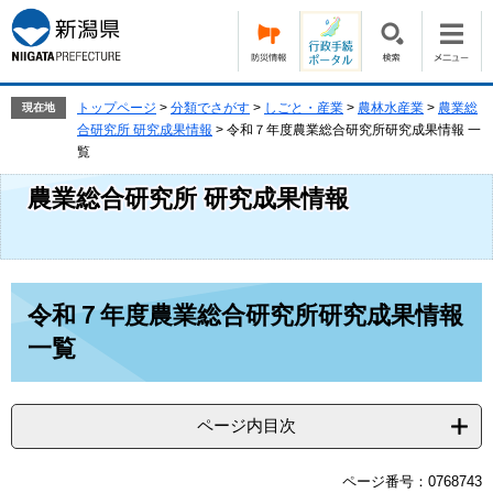
ペ
メ
ー
ニ
ジ
ュ
の
ー
先
を
トップページ
>
分類でさがす
>
しごと・産業
>
農林水産業
>
農業総
現在地
頭
飛
合研究所 研究成果情報
>
令和７年度農業総合研究所研究成果情報 一
で
ば
覧
す。
し
農業総合研究所 研究成果情報
て
本
文
へ
本
令和７年度農業総合研究所研究成果情報
文
一覧
ページ内目次
ページ番号：0768743