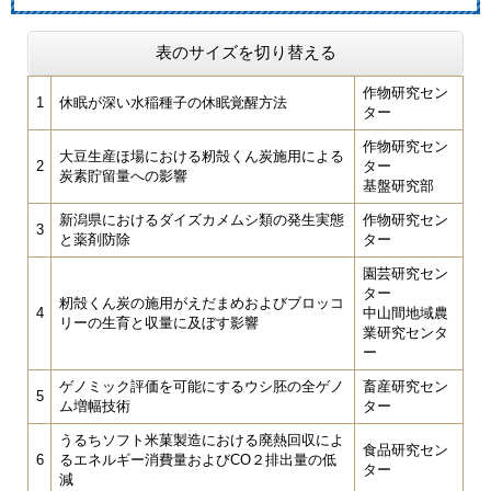
表のサイズを切り替える
作物研究セン
1
休眠が深い水稲種子の休眠覚醒方法
ター
作物研究セン
大豆生産ほ場における籾殻くん炭施用による
2
ター
炭素貯留量への影響
基盤研究部
新潟県におけるダイズカメムシ類の発生実態
作物研究セン
3
と薬剤防除
ター
園芸研究セン
ター
籾殻くん炭の施用がえだまめおよびブロッコ
4
中山間地域農
リーの生育と収量に及ぼす影響
業研究センタ
ー
ゲノミック評価を可能にするウシ胚の全ゲノ
畜産研究セン
5
ム増幅技術
ター
うるちソフト米菓製造における廃熱回収によ
食品研究セン
6
るエネルギー消費量およびCO２排出量の低
ター
減