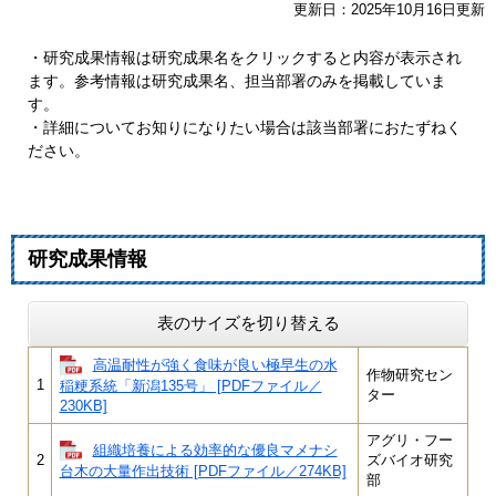
更新日：2025年10月16日更新
・研究成果情報は研究成果名をクリックすると内容が表示され
ます。参考情報は研究成果名、担当部署のみを掲載していま
す。
・詳細についてお知りになりたい場合は該当部署におたずねく
ださい。
研究成果情報
表のサイズを切り替える
高温耐性が強く食味が良い極早生の水
作物研究セン
1
稲粳系統「新潟135号」 [PDFファイル／
ター
230KB]
アグリ・フー
組織培養による効率的な優良マメナシ
2
ズバイオ研究
台木の大量作出技術 [PDFファイル／274KB]
部