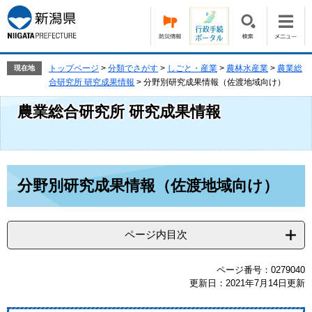
ペ
メ
ー
ニ
ジ
ュ
の
ー
先
を
トップページ
>
分類でさがす
>
しごと・産業
>
農林水産業
>
農業総
現在地
頭
飛
合研究所 研究成果情報
>
分野別研究成果情報（佐渡地域向け）
で
ば
農業総合研究所 研究成果情報
す。
し
て
本
文
へ
本
分野別研究成果情報（佐渡地域向け）
文
ページ内目次
ページ番号：0279040
更新日：2021年7月14日更新