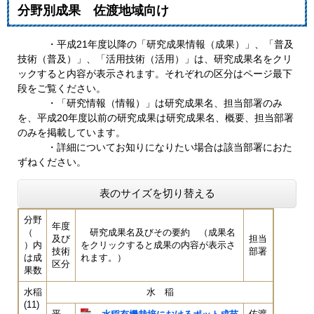
分野別成果 佐渡地域向け
・平成21年度以降の「研究成果情報（成果）」、「普及
技術（普及）」、「活用技術（活用）」は、研究成果名をクリ
ックすると内容が表示されます。それぞれの区分はページ最下
段をご覧ください。
・「研究情報（情報）」は研究成果名、担当部署のみ
を、平成20年度以前の研究成果は研究成果名、概要、担当部署
のみを掲載しています。
・詳細についてお知りになりたい場合は該当部署におた
ずねください。
表のサイズを切り替える
分野
年度
（
研究成果名及びその要約 （成果名
及び
担当
）内
をクリックすると成果の内容が表示さ
技術
部署
は成
れます。）
区分
果数
水稲
水 稲
(11)
平
佐渡