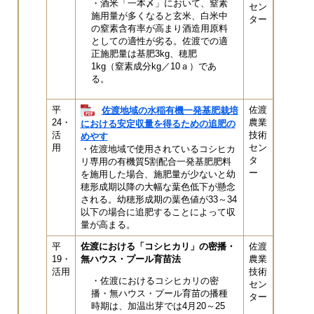
・酒米「一本〆」において、窒素
セン
施用量が多くなると玄米、白米中
ター
の窒素含有率が高まり酒造用原料
としての適性が劣る。佐渡での適
正施肥量は基肥3kg、穂肥
1kg（窒素成分kg／10ａ）であ
る。
平
佐渡
佐渡地域の水稲有機一発基肥栽培
24・
農業
における安定収量を得るための追肥の
活
技術
めやす
用
セン
・佐渡地域で使用されているコシヒカ
タ
リ専用の有機質5割配合一発基肥肥料
ー
を施用した場合、施肥量が少ないと幼
穂形成期以降の大幅な葉色低下が懸念
される。幼穂形成期の葉色値が33～34
以下の場合に追肥することによって収
量が高まる。
平
佐渡における「コシヒカリ」の密播・
佐渡
19・
無ハウス・プール育苗法
農業
活用
技術
・佐渡におけるコシヒカリの密
セン
播・無ハウス・プール育苗の播種
ター
時期は、加温出芽では4月20～25