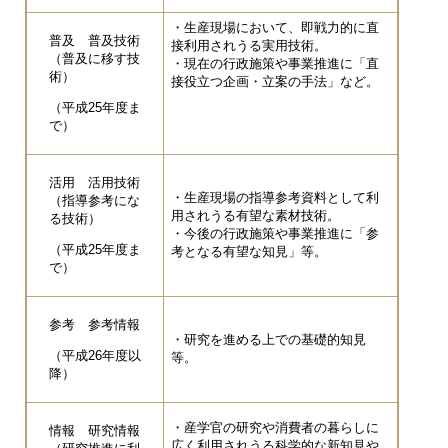
・生産現場において、即戦力的に直
普及 普及技術
接利用されうる実用技術。
（普及に移す技
・現在の行政施策や事業推進に「直
術）
接役立つ企画・立案の手法」など。
（平成25年度ま
で）
活用 活用技術
・生産現場の指導参考資料として利
（指導参考にな
用されうる有望な素材技術。
る技術）
・今後の行政施策や事業推進に「参
（平成25年度ま
考となる有望な知見」等。
で）
参考 参考情報
・研究を進める上での基礎的知見
（平成26年度以
等。
降）
・産学官の研究や消費者の暮らしに
情報 研究情報
広く利用されうる科学的な新知見や