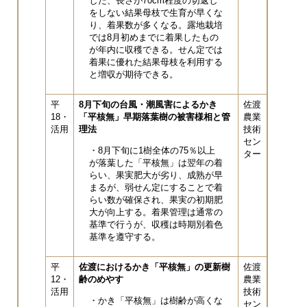
した、長さが70cm程度の切返し
をしない結果母枝で生育が早くな
り、着果数が多くなる。露地栽培
では8月初めまでに着果したもの
が年内に収穫できる。せん定では
着果に優れた結果母枝を利用する
と増収が期待できる。
平
8月下旬の台風・潮風害によるかき
佐渡
18・
「平核無」早期落葉樹の被害様相と管
農業
活用
理法
技術
セン
・8月下旬に1樹全体の75％以上
ター
が落葉した「平核無」は翌年の着
らい、果実肥大が劣り、成熟が早
まるが、弱せん定にすることで着
らい数が確保され、果実の初期肥
大が向上する。着果管理は通常の
基準で行うが、収穫は時期別着色
基準を遵守する。
平
佐渡におけるかき「平核無」の更新樹
佐渡
12・
齢のめやす
農業
活用
技術
・かき「平核無」は樹齢が高くな
セン