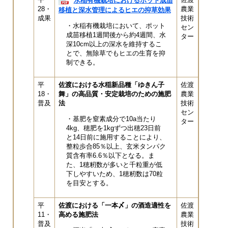
水稲有機栽培におけるポット成苗
28・
農業
移植と深水管理によるヒエの抑草効果
成果
技術
・水稲有機栽培において、ポット
セン
成苗移植1週間後から約4週間、水
ター
深10cm以上の深水を維持するこ
とで、無除草でもヒエの生育を抑
制できる。
平
佐渡における水稲新品種「ゆきん子
佐渡
18・
舞」の高品質・安定栽培のための施肥
農業
普及
法
技術
セン
・基肥を窒素成分で10a当たり
ター
4kg、穂肥を1kgずつ出穂23日前
と14日前に施用することにより、
整粒歩合85％以上、玄米タンパク
質含有率6.6％以下となる。ま
た、1穂籾数が多いと千粒重が低
下しやすいため、1穂籾数は70粒
を目安とする。
平
佐渡における「一本〆」の酒造適性を
佐渡
11・
高める施肥法
農業
普及
技術