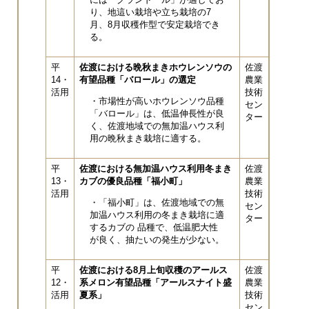
り、地這い栽培や立ち栽培の7
月、8月収穫作型で安定栽培でき
る。
平
佐渡における晩秋まきホウレンソウの
佐渡
14・
有望品種「バロール」の選定
農業
活用
技術
・市場性が高いホウレンソウ品種
セン
「バロール」は、低温伸長性が良
ター
く、佐渡地域での無加温ハウス利
用の晩秋まき栽培に適する。
平
佐渡における無加温ハウス利用冬まき
佐渡
13・
カブの優良品種「福小町」
農業
活用
技術
・「福小町」は、佐渡地域での無
セン
加温ハウス利用の冬まき栽培に適
ター
するカブの 品種で、低温肥大性
が良く、抽たいの発生が少ない。
平
佐渡における8月上旬収穫のアールス
佐渡
12・
系メロン有望品種「アールスナイト盛
農業
活用
夏系」
技術
セン