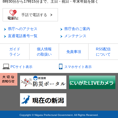
8時30分から17時15分まで、土日・祝日・年末年始を除く
手話で電話する
県庁へのアクセス
県庁舎のご案内
直通電話番号一覧
メンテナンス
ガイド
個人情報
RSS配信
免責事項
ライン
の取扱い
について
PCサイト表示
スマホサイト表示
Copyright © Niigata Prefectural Government. All Rights Reserved.