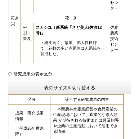
セン
ター
花き
花 き
(1)
平
スカシユリ新系統「さど美人(佐渡12
佐渡
11・
号)」
農業
普及
技術
・総丈高く、繁殖、肥大性良好
セン
で、花数の多い赤系無はん系統を
ター
育成した。
◇ 研究成果の表示区分
表のサイズを切り替える
区分
該当する研究成果の内容
・本県農林水産業経営や食品産業の
成果 研究成果
生産現場において、直接的な導入効
情報
果 が期待される技術または普及指導
や企業の生産活動において活用でき
（平成26年度以
る情報。
降）