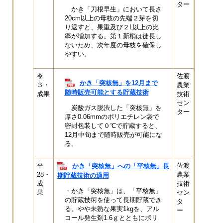
ター
かき「刀根早生」において長さ
20cm以上の母枝の先端２芽を切
り返すと、果重及び２L以上の比
率が増加する。第１新梢は徒長し
ないため、次年度の母枝を確保し
やすい。
令
佐渡
かき「突核無」を12月まで
３・
農業
随時販売可能とする貯蔵技術
成果
技術
セン
炭酸ガス脱渋した「突核無」を
ター
厚さ0.06mmのポリエチレン袋で
密封包装して０℃で貯蔵すると、
12月中旬まで随時販売が可能にな
る。
平
佐渡
かき「突核無」への「平核無」長
28・
農業
期貯蔵技術の適用
成
技術
・かき「突核無」は、「平核無」
果
セン
の貯蔵技術を使って長期貯蔵でき
タ
る。やや未熟な果実1kgを、アル
ー
コール発生剤1.6ｇとともにポリ