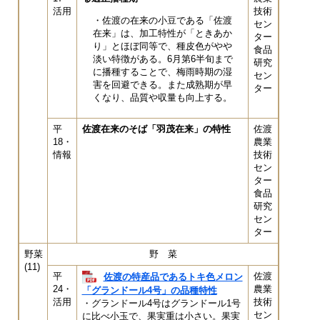
活用
技術
・佐渡の在来の小豆である「佐渡
セン
在来」は、加工特性が「ときあか
ター
り」とほぼ同等で、種皮色がやや
食品
淡い特徴がある。6月第6半旬まで
研究
に播種することで、梅雨時期の湿
セン
害を回避できる。また成熟期が早
ター
くなり、品質や収量も向上する。
平
佐渡在来のそば「羽茂在来」の特性
佐渡
18・
農業
情報
技術
セン
ター
食品
研究
セン
ター
野菜
野 菜
(11)
平
佐渡
佐渡の特産品であるトキ色メロン
24・
農業
「グランドール4号」の品種特性
活用
技術
・グランドール4号はグランドール1号
セン
に比べ小玉で、果実重は小さい。果実