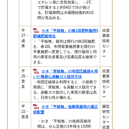
エチレン袋に含気包装し、－1℃
で貯蔵すると約54日で渋が抜け
る。貯蔵期間は冷蔵開始後約91日
間が見込める。
平
佐渡
かき「平核無」の春1回肥料施用5
27・
農業
割減肥栽培法
成
技術
・「平核無」栽培は慣行の秋2回施肥
果
セン
を、春1回、年間窒素施用量を慣行の
タ
半量施肥へ変更しても、慣行栽培と同
ー
等の果実生産量及び流通品質を確保で
きる。
平
佐渡
かき「突核無」の布団圧縮袋を用
25・
農業
いた簡易な炭酸ガス脱渋方法
普
技術
・布団圧縮袋を利用すると、小規模で
及
セン
簡易に「突核無」を炭酸ガス脱渋でき
タ
る。炭酸ガス脱渋した果実の硬度は高
ー
く、日持ち性が優れる。
平
園芸
かき「平核無」低樹高栽培の適正
22・
研究
枝配置
普及
セン
・かき 「平核無」の低樹高栽培
ター
樹は、せん定後の1年枝を11000
佐渡