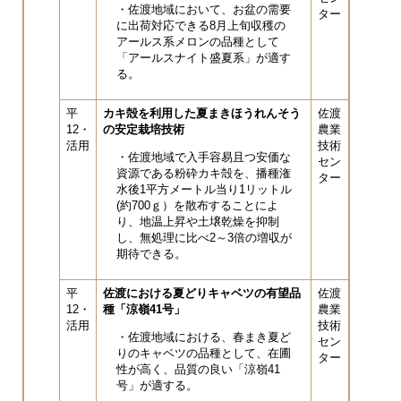
・佐渡地域において、お盆の需要
ター
に出荷対応できる8月上旬収穫の
アールス系メロンの品種として
「アールスナイト盛夏系」が適す
る。
平
カキ殻を利用した夏まきほうれんそう
佐渡
12・
の安定栽培技術
農業
活用
技術
・佐渡地域で入手容易且つ安価な
セン
資源である粉砕カキ殻を、播種潅
ター
水後1平方メートル当り1リットル
(約700ｇ）を散布することによ
り、地温上昇や土壌乾燥を抑制
し、無処理に比べ2～3倍の増収が
期待できる。
平
佐渡における夏どりキャベツの有望品
佐渡
12・
種「涼嶺41号」
農業
活用
技術
・佐渡地域における、春まき夏ど
セン
りのキャベツの品種として、在圃
ター
性が高く、品質の良い「涼嶺41
号」が適する。