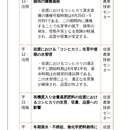
13・
栽培の播種適期
農業
活用
技術
・佐渡におけるコシヒカリ湛水直
セン
播の播種可能時期は4月25日～5
ター
月8日である。この期間内に播種
することで出芽率の低下、雑草の
発生、登熟不良となる危険が軽減
され、品質や収量が安定する。
平
佐渡における「コシヒカリ」生育中後
佐渡
12・
期の水管理
農業
活用
技術
・佐渡におけるコシヒカリの適正
セン
中干し開始時期は6月第1半旬、落
ター
水時期は出穂30日後以降である。
この水管理により、適正な生育量
が確保され、品質が向上する。
平
有機質入り全量基肥肥料の佐渡におけ
佐渡
21・
るコシヒカリの生育、収量、品質への
農業
情報
影響
技術
セン
ター
平
冬期湛水・不耕起、無化学肥料栽培に
佐渡