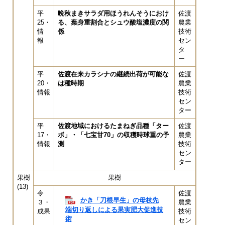
平
晩秋まきサラダ用ほうれんそうにおけ
佐渡
25・
る、葉身重割合とシュウ酸塩濃度の関
農業
情
係
技術
報
セン
タ
ー
平
佐渡在来カラシナの継続出荷が可能な
佐渡
20・
は種時期
農業
情報
技術
セン
ター
平
佐渡地域におけるたまねぎ品種「ター
佐渡
17・
ボ」・「七宝甘70」の収穫時球重の予
農業
情報
測
技術
セン
ター
果樹
果樹
(13)
令
佐渡
かき「刀根早生」の母枝先
３・
農業
端切り返しによる果実肥大促進技
成果
技術
術
セン