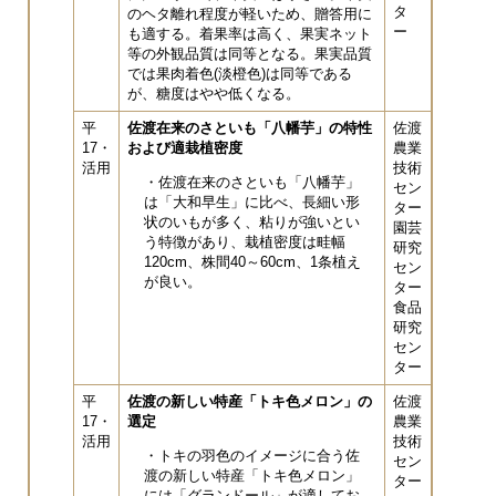
タ
のヘタ離れ程度が軽いため、贈答用に
ー
も適する。着果率は高く、果実ネット
等の外観品質は同等となる。果実品質
では果肉着色(淡橙色)は同等である
が、糖度はやや低くなる。
平
佐渡在来のさといも「八幡芋」の特性
佐渡
17・
および適栽植密度
農業
活用
技術
・佐渡在来のさといも「八幡芋」
セン
は「大和早生」に比べ、長細い形
ター
状のいもが多く、粘りが強いとい
園芸
う特徴があり、栽植密度は畦幅
研究
120cm、株間40～60cm、1条植え
セン
が良い。
ター
食品
研究
セン
ター
平
佐渡の新しい特産「トキ色メロン」の
佐渡
17・
選定
農業
活用
技術
・トキの羽色のイメージに合う佐
セン
渡の新しい特産「トキ色メロン」
ター
には「グランドール」が適してお