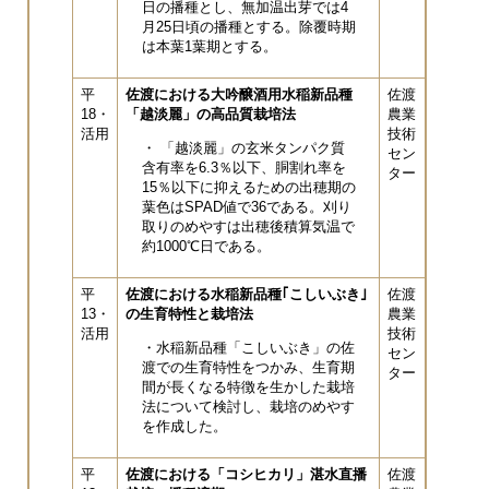
日の播種とし、無加温出芽では4
月25日頃の播種とする。除覆時期
は本葉1葉期とする。
平
佐渡における大吟醸酒用水稲新品種
佐渡
18・
「越淡麗」の高品質栽培法
農業
活用
技術
・ 「越淡麗」の玄米タンパク質
セン
含有率を6.3％以下、胴割れ率を
ター
15％以下に抑えるための出穂期の
葉色はSPAD値で36である。刈り
取りのめやすは出穂後積算気温で
約1000℃日である。
平
佐渡における水稲新品種｢こしいぶき｣
佐渡
13・
の生育特性と栽培法
農業
活用
技術
・水稲新品種「こしいぶき」の佐
セン
渡での生育特性をつかみ、生育期
ター
間が長くなる特徴を生かした栽培
法について検討し、栽培のめやす
を作成した。
平
佐渡における「コシヒカリ」湛水直播
佐渡