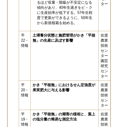
るほど収量・階級が不安定になる
ター
傾向があり、40年生過ぎをピ－ク
に生産効率が低下する。57年生程
度で更新ができるように、50年生
から新規植栽を始める。
平
土壌養分状態と施肥管理がかき「平核
佐渡
22・
無」の生産に及ぼす影響
農業
情報
技術
セン
ター
園芸
研究
セン
ター
平
かき「平核無」におけるせん定強度が
佐渡
20・
果実肥大に与える影響
農業
情報
技術
セン
ター
平
かき「平核無」の潮害の様相と、葉上
佐渡
19・
の塩分量の簡易な測定方法
農業
情報
技術