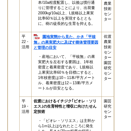
本/10a程度配置し、以後は慣行通
農業
りに管理することにより、出荷量
技術
2000kg/10a以上、L規格以上果実
セン
比率60％以上を実現するととも
ター
に、樹の徒長的な生育を抑える。
平
佐渡
園地実態から見た、かき「平核
22・
農業
無」の果実肥大に及ぼす樹体管理要因
活用
技術
と管理の目安
セン
・産地において、「平核無」の果
ター
実肥大を左右する要因は、1年枝
園芸
密度と着果密度であり、L規格以
研究
上果実比率60％を目標にすると、
セン
1年枝密度は10～11本/平方メート
ター
ル、着果密度は12～13果/平方メ
ートルが目安となる。
平
佐渡におけるイチジク｢ビオレ・ソリ
園芸
19・
エス｣の生育特性と増収に向けたせん
研究
活用
定技術
セン
ター
・「ビオレ・ソリエス」は主幹か
ら1ｍ以上はなれたところに発生