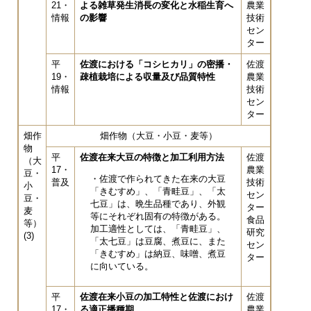
21・
よる雑草発生消長の変化と水稲生育へ
農業
情報
の影響
技術
セン
ター
平
佐渡における「コシヒカリ」の密播・
佐渡
19・
疎植栽培による収量及び品質特性
農業
情報
技術
セン
ター
畑作
畑作物（大豆・小豆・麦等）
物
平
佐渡在来大豆の特徴と加工利用方法
佐渡
（大
17・
農業
豆・
・佐渡で作られてきた在来の大豆
普及
技術
小
「きむすめ」、「青畦豆」、「太
セン
豆・
七豆」は、晩生品種であり、外観
ター
麦
等にそれぞれ固有の特徴がある。
食品
等）
加工適性としては、「青畦豆」、
研究
(3)
「太七豆」は豆腐、煮豆に、また
セン
「きむすめ」は納豆、味噌、煮豆
ター
に向いている。
平
佐渡在来小豆の加工特性と佐渡におけ
佐渡
17・
る適正播種期
農業