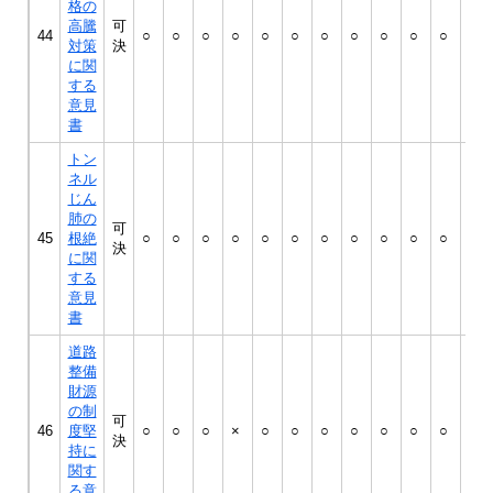
格の
高騰
可
44
○
○
○
○
○
○
○
○
○
○
○
○
対策
決
に関
する
意見
書
トン
ネル
じん
肺の
可
45
根絶
○
○
○
○
○
○
○
○
○
○
○
○
決
に関
する
意見
書
道路
整備
財源
の制
可
46
度堅
○
○
○
×
○
○
○
○
○
○
○
○
決
持に
関す
る意