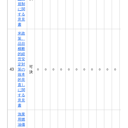
規制
に関
する
意見
書
米政
策、
品目
横断
的経
営安
定対
可
43
策の
○
○
○
○
○
○
○
○
○
○
○
○
決
抜本
的見
直し
に関
する
意見
書
漁業
用燃
油価