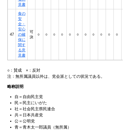
見書
食の
安
全・
安心
可
47
の確
○
○
○
○
○
○
○
○
○
○
○
○
決
保に
関す
る意
見書
○：賛成 ×：反対
注：無所属議員以外は、党会派としての状況である。
略称説明
自＝自由民主党
民＝民主にいがた
社＝社会民主県民連合
共＝日本共産党
公＝公明党
青＝青木太一郎議員（無所属）