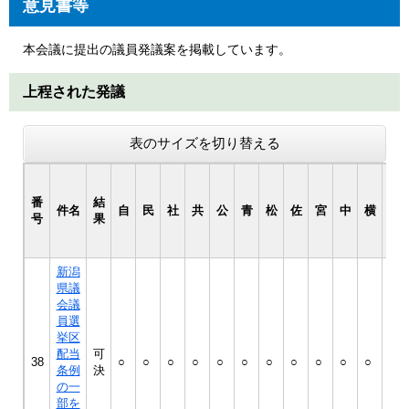
意見書等
本会議に提出の議員発議案を掲載しています。
上程された発議
表のサイズを切り替える
番
結
件名
自
民
社
共
公
青
松
佐
宮
中
横
皆
号
果
新潟
県議
会議
員選
挙区
配当
可
38
○
○
○
○
○
○
○
○
○
○
○
○
条例
決
の一
部を