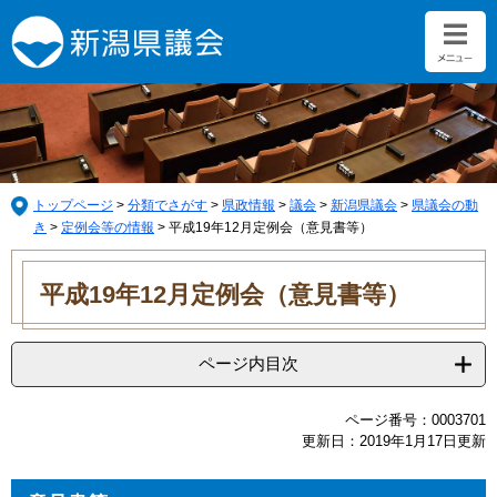
ペ
メ
ー
ニ
ジ
ュ
の
ー
先
を
頭
飛
で
ば
す。
し
て
トップページ
>
分類でさがす
>
県政情報
>
議会
>
新潟県議会
>
県議会の動
本
き
>
定例会等の情報
>
平成19年12月定例会（意見書等）
文
本
へ
文
平成19年12月定例会（意見書等）
ページ内目次
ページ番号：0003701
更新日：2019年1月17日更新