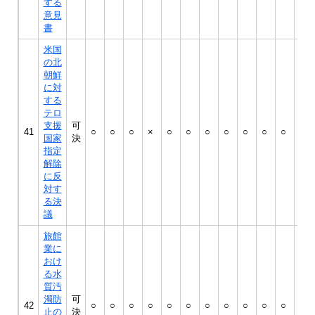
する
意見
書
米国
の北
朝鮮
に対
する
テロ
支援
可
41
○
○
○
×
○
○
○
○
○
○
○
○
国家
決
指定
解除
に反
対す
る決
議
旅館
業に
おけ
る水
質汚
濁防
可
42
○
○
○
○
○
○
○
○
○
○
○
○
止の
決