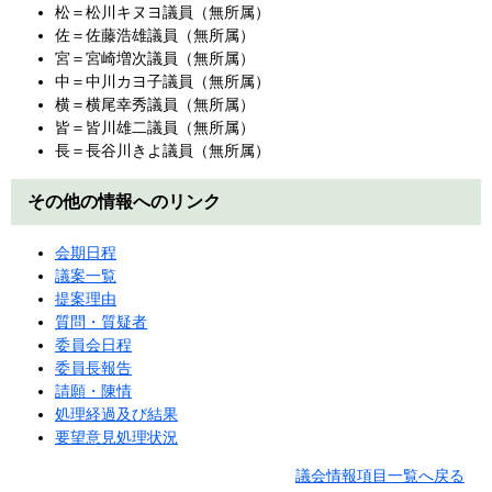
松＝松川キヌヨ議員（無所属）
佐＝佐藤浩雄議員（無所属）
宮＝宮崎増次議員（無所属）
中＝中川カヨ子議員（無所属）
横＝横尾幸秀議員（無所属）
皆＝皆川雄二議員（無所属）
長＝長谷川きよ議員（無所属）
その他の情報へのリンク
会期日程
議案一覧
提案理由
質問・質疑者
委員会日程
委員長報告
請願・陳情
処理経過及び結果
要望意見処理状況
議会情報項目一覧へ戻る