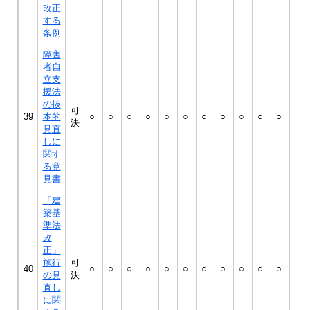
改正
する
条例
障害
者自
立支
援法
の抜
可
39
本的
○
○
○
○
○
○
○
○
○
○
○
○
決
見直
しに
関す
る意
見書
「建
築基
準法
改
正」
施行
可
40
○
○
○
○
○
○
○
○
○
○
○
○
の見
決
直し
に関