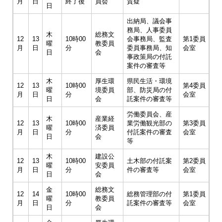
月
日
終了後
員会
質疑
日
出納局、議会事
務局、人事委員
木
総務文
12
13
10時00
会事務局、監査
第1委員
曜
教委員
月
日
分
委員事務局、知
会室
日
会
事政策局の付託
案件の審査等
木
厚生環
県民生活・環境
12
13
10時00
第4委員
曜
境委員
部、防災局の付
月
日
分
会室
日
会
託案件の審査等
労働委員会、産
木
産業経
12
13
10時00
業労働観光部の
第3委員
曜
済委員
月
日
分
付託案件の審査
会室
日
会
等
木
建設公
12
13
10時00
土木部の付託案
第2委員
曜
安委員
月
日
分
件の審査等
会室
日
会
金
総務文
12
14
10時00
総務管理部の付
第1委員
曜
教委員
月
日
分
託案件の審査等
会室
日
会