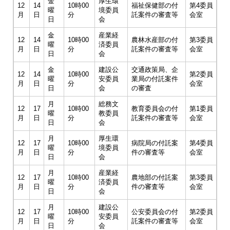
金
厚生環
12
14
10時00
福祉保健部の付
第4委員
曜
境委員
月
日
分
託案件の審査等
会室
日
会
金
産業経
12
14
10時00
農林水産部の付
第3委員
曜
済委員
月
日
分
託案件の審査等
会室
日
会
金
建設公
交通政策局、企
12
14
10時00
第2委員
曜
安委員
業局の付託案件
月
日
分
会室
日
会
の審査
月
総務文
12
17
10時00
教育委員会の付
第1委員
曜
教委員
月
日
分
託案件の審査等
会室
日
会
月
厚生環
12
17
10時00
病院局の付託案
第4委員
曜
境委員
月
日
分
件の審査等
会室
日
会
月
産業経
12
17
10時00
農地部の付託案
第3委員
曜
済委員
月
日
分
件の審査等
会室
日
会
月
建設公
12
17
10時00
公安委員会の付
第2委員
曜
安委員
月
日
分
託案件の審査等
会室
日
会