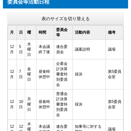
委員会等活動日程
表のサイズを切り替える
委員会
月
日
曜
時間
活動内容
備考
等
水
12
5
本会議
連合委
曜
議案説明
議場
月
日
終了後
員会
日
企業会
金
計決算
12
7
昼食時
第5委員
曜
審査特
採決
月
日
休憩中
会室
日
別委員
会
普通会
月
計決算
12
10
昼食時
第5委員
曜
審査特
採決
月
日
休憩中
会室
日
別委員
会
水
12
12
本会議
連合委
知事等に対する
曜
議場