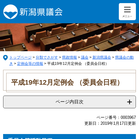
ペ
メ
ー
ニ
ジ
ュ
の
ー
先
を
頭
飛
で
ば
す。
し
て
トップページ
>
分類でさがす
>
県政情報
>
議会
>
新潟県議会
>
県議会の動
本
き
>
定例会等の情報
>
平成19年12月定例会 （委員会日程）
文
本
へ
文
平成19年12月定例会 （委員会日程）
ページ内目次
ページ番号：0003967
更新日：2019年1月17日更新