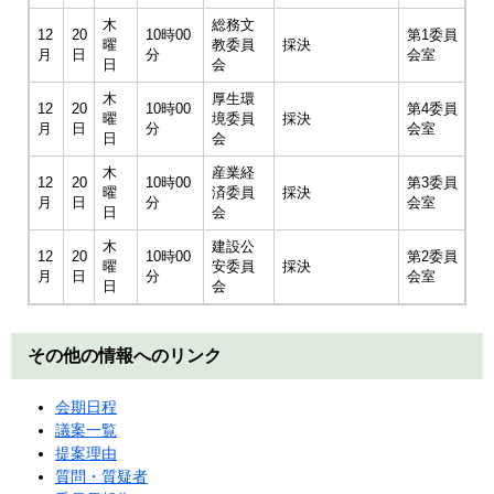
木
総務文
12
20
10時00
第1委員
曜
教委員
採決
月
日
分
会室
日
会
木
厚生環
12
20
10時00
第4委員
曜
境委員
採決
月
日
分
会室
日
会
木
産業経
12
20
10時00
第3委員
曜
済委員
採決
月
日
分
会室
日
会
木
建設公
12
20
10時00
第2委員
曜
安委員
採決
月
日
分
会室
日
会
その他の情報へのリンク
会期日程
議案一覧
提案理由
質問・質疑者