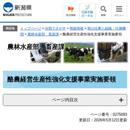
ペ
メ
ー
ニ
ジ
ュ
の
ー
先
を
トップページ
>
分類でさがす
>
県政情報
>
県の仕事と組織・付属機
現在地
頭
飛
関
>
農林水産部 畜産課
>
酪農経営生産性強化支援事業実施要領
で
ば
農林水産部 畜産課
す。
し
て
本
文
へ
本
酪農経営生産性強化支援事業実施要領
文
ページ内目次
ページ番号：0275093
更新日：2026年5月12日更新