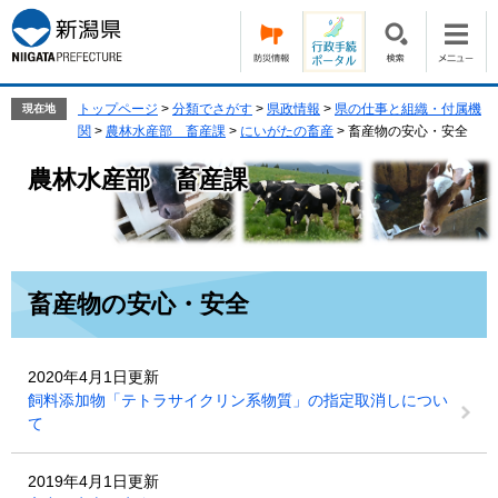
ペ
メ
ー
ニ
ジ
ュ
の
ー
先
を
トップページ
>
分類でさがす
>
県政情報
>
県の仕事と組織・付属機
現在地
頭
飛
関
>
農林水産部 畜産課
>
にいがたの畜産
>
畜産物の安心・安全
で
ば
農林水産部 畜産課
す。
し
て
本
文
へ
本
畜産物の安心・安全
文
2020年4月1日更新
飼料添加物「テトラサイクリン系物質」の指定取消しについ
て
2019年4月1日更新