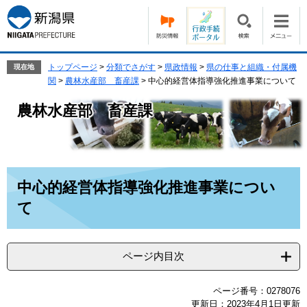
ペ
メ
ー
ニ
ジ
ュ
の
ー
先
を
トップページ
>
分類でさがす
>
県政情報
>
県の仕事と組織・付属機
現在地
頭
飛
関
>
農林水産部 畜産課
>
中心的経営体指導強化推進事業について
で
ば
農林水産部 畜産課
す。
し
て
本
文
へ
本
中心的経営体指導強化推進事業につい
文
て
ページ内目次
ページ番号：0278076
更新日：2023年4月1日更新