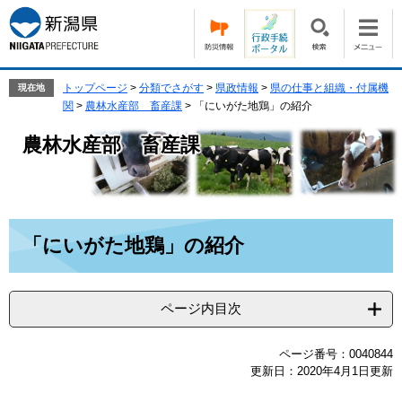
ペ
メ
ー
ニ
ジ
ュ
の
ー
先
を
トップページ
>
分類でさがす
>
県政情報
>
県の仕事と組織・付属機
現在地
頭
飛
関
>
農林水産部 畜産課
>
「にいがた地鶏」の紹介
で
ば
農林水産部 畜産課
す。
し
て
本
文
へ
本
「にいがた地鶏」の紹介
文
ページ内目次
ページ番号：0040844
更新日：2020年4月1日更新