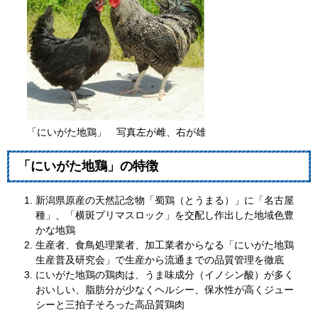
「にいがた地鶏」 写真左が雌、右が雄
「にいがた地鶏」の特徴
新潟県原産の天然記念物「蜀鶏（とうまる）」に「名古屋
種」、「横斑プリマスロック」を交配し作出した地域色豊
かな地鶏
生産者、食鳥処理業者、加工業者からなる「にいがた地鶏
生産普及研究会」で生産から流通までの品質管理を徹底
にいがた地鶏の鶏肉は、うま味成分（イノシン酸）が多く
おいしい、脂肪分が少なくヘルシー、保水性が高くジュー
シーと三拍子そろった高品質鶏肉