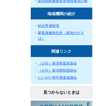
新潟県飼養衛生管理指導等計画
地域機関の紹介
妙法育成牧場
家畜保健衛生所（家保のひろ
ば）
関連リンク
（公社）新潟県畜産協会
（公社）新潟県獣医師会
にいがた和牛推進協議会
見つからないときは