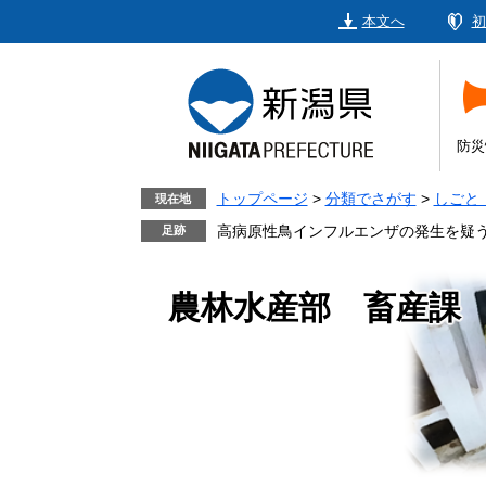
ペ
メ
本文へ
初
ー
ニ
ジ
ュ
の
ー
先
を
頭
飛
防災
で
ば
す。
し
トップページ
>
分類でさがす
>
しごと
現在地
て
高病原性鳥インフルエンザの発生を疑
本
文
農林水産部 畜産課
へ