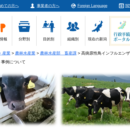
めての方へ
事業者の方へ
Foreign Language
閲
情報
分野別
目的別
組織別
現在の新潟
・産業
>
農林水産業
>
農林水産部 畜産課
>
高病原性鳥インフルエンザ
う事例について