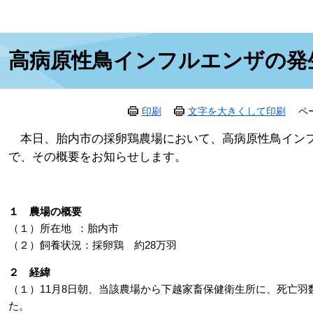
本
高病原性鳥インフルエンザの発
文
印刷
文字を大きくして印刷
ペ
本日、胎内市の採卵鶏農場において、高病原性鳥インフ
で、その概要をお知らせします。​
１ 農場の概要
（１）所在地 ：胎内市
（２）飼養状況：採卵鶏 約28万羽
２ 経緯
（１）11月8日朝、当該農場から下越家畜保健衛生所に、死亡
た。