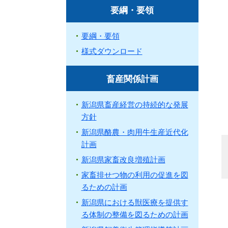
要綱・要領
要綱・要領
様式ダウンロード
畜産関係計画
新潟県畜産経営の持続的な発展
方針
新潟県酪農・肉用牛生産近代化
計画
新潟県家畜改良増殖計画
家畜排せつ物の利用の促進を図
るための計画
新潟県における獣医療を提供す
る体制の整備を図るための計画