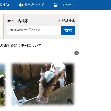
覧補助
音声読み上げ
マイページ
詳細検索
サイト内検索
Google
カ
ス
タ
の発生を疑う事例について
ム
検
索