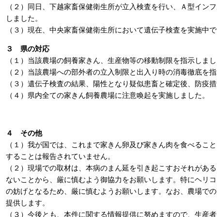
（２）同日、下越家畜保健衛生所が立入検査を行い、Ａ型インフ
しました。
（３）現在、中央家畜保健衛生所において遺伝子検査を実施中で
３ 県の対応
（１）当該農場の飼養家きん、生産物等の移動制限を指示しまし
（２）当該農場への部外者の立入制限と出入り時の消毒徹底を指
（３）遺伝子検査の結果、陽性となり疑似患畜と確定後、防疫措
（４）県内全ての家きん飼養農場に注意喚起を実施しました。
４ その他
（１）我が国では、これまで家きん卵及び家きん肉を食べること
することは報告されていません。
（２）現場での取材は、本病のまん延を引き起こすおそれがある
ないことから、厳に慎むよう御協力をお願いします。特にヘリコ
の妨げとなるため、厳に慎むようお願いします。なお、農場での
提供します。
（３）今後とも、本件に関する情報提供に努めますので、生産者