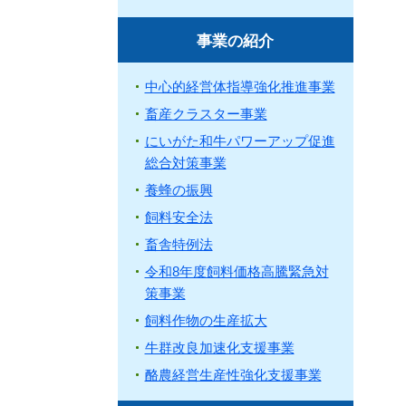
事業の紹介
中心的経営体指導強化推進事業
畜産クラスター事業
にいがた和牛パワーアップ促進
総合対策事業
養蜂の振興
飼料安全法
畜舎特例法
令和8年度飼料価格高騰緊急対
策事業
飼料作物の生産拡大
牛群改良加速化支援事業
酪農経営生産性強化支援事業