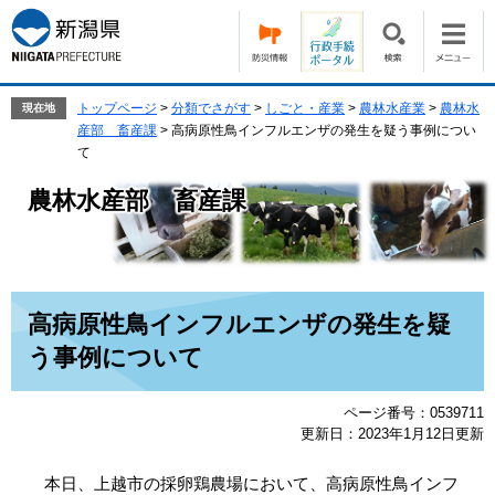
ペ
メ
ー
ニ
ジ
ュ
の
ー
先
を
トップページ
>
分類でさがす
>
しごと・産業
>
農林水産業
>
農林水
現在地
頭
飛
産部 畜産課
>
高病原性鳥インフルエンザの発生を疑う事例につい
で
ば
て
す。
し
農林水産部 畜産課
て
本
文
へ
本
高病原性鳥インフルエンザの発生を疑
文
う事例について
ページ番号：0539711
更新日：2023年1月12日更新
本日、上越市の採卵鶏農場において、高病原性鳥インフ