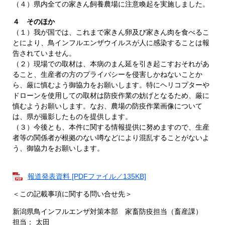
（４）県内全ての家きん飼養農場に注意喚起を実施しました。​
４ そのほか
（１）我が国では、これまで家きん卵及び家きん肉を食べるこ
とにより、鳥インフルエンザウイルスが人に感染することは報
告されていません。
（２）現場での取材は、本病のまん延を引き起こすおそれがあ
ること、生産者の方のプライバシーを侵害しかねないことか
ら、厳に慎むよう御協力をお願いします。特にヘリコプターや
ドローンを使用しての取材は防疫作業の妨げとなるため、厳に
慎むようお願いします。なお、農場の防疫作業画像について
は、県が撮影したものを提供します。
（３）今後とも、本件に関する情報提供に努めますので、生産
者等の関係者が根拠のない噂などにより混乱することがないよ
う、御協力をお願いします。
報道発表資料 [PDFファイル／135KB]
＜この記載事項に関する問い合せ先＞
新潟県鳥インフルエンザ対策本部 家畜防疫担当（畜産課）
担当： 太田