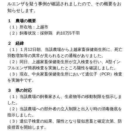
ルエンザを疑う事例が確認されましたので、その概要をお
知らせします。
１ 農場の概要
（１）所在地：上越市
（２）飼養状況：採卵鶏 約10万5千羽
２ 経緯
（１）１月12日朝、当該農場から上越家畜保健衛生所に、死亡
羽数増加等の異常が見られるとの通報がありました。
（２）同日、上越家畜保健衛生所が立入検査を行い、A型イン
フルエンザ簡易検査を実施したところ陽性を確認しました。
（３）現在、中央家畜保健衛生所において遺伝子（PCR）検査
を実施中です。
３ 県の対応
（１）当該農場の飼養家きん、生産物等の移動制限を指示しま
した。
（２）当該農場への部外者の立入制限と出入り時の消毒徹底を
指示しました。
（３）遺伝子検査の結果、陽性となり疑似患畜と確定次第、防
疫措置を開始します。