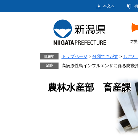
ペ
メ
本文へ
初
ー
ニ
ジ
ュ
の
ー
先
を
頭
飛
防災
で
ば
す。
し
トップページ
>
分類でさがす
>
しごと
現在地
て
高病原性鳥インフルエンザに係る防疫
本
文
農林水産部 畜産課
へ