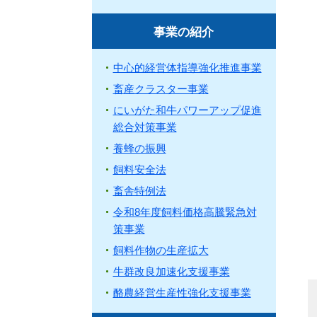
事業の紹介
中心的経営体指導強化推進事業
畜産クラスター事業
にいがた和牛パワーアップ促進
総合対策事業
養蜂の振興
飼料安全法
畜舎特例法
令和8年度飼料価格高騰緊急対
策事業
飼料作物の生産拡大
牛群改良加速化支援事業
酪農経営生産性強化支援事業