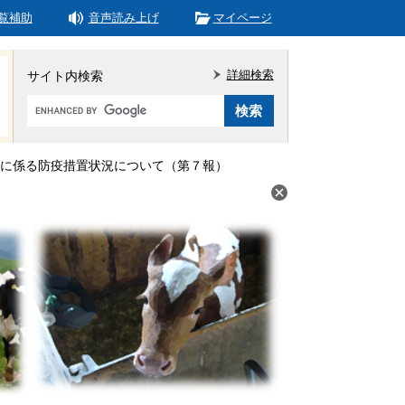
覧補助
音声読み上げ
マイページ
詳細検索
サイト内検索
Google
カ
ス
タ
に係る防疫措置状況について（第７報）
ム
検
索