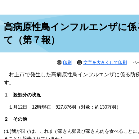
本
高病原性鳥インフルエンザに係
文
て（第７報）
印刷
文字を大きくして印刷
ペ
村上市で発生した高病原性鳥インフルエンザに係る防疫
す。
１ 殺処分の状況
１月12日 12時現在 927,876羽（対象：約130万羽）
２ その他
(１)我が国では、これまで家きん卵及び家きん肉を食べること
ることは報告されていません。