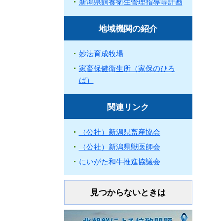
新潟県飼養衛生管理指導等計画
地域機関の紹介
妙法育成牧場
家畜保健衛生所（家保のひろ
ば）
関連リンク
（公社）新潟県畜産協会
（公社）新潟県獣医師会
にいがた和牛推進協議会
見つからないときは