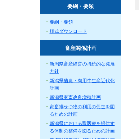
要綱・要領
要綱・要領
様式ダウンロード
畜産関係計画
新潟県畜産経営の持続的な発展
方針
新潟県酪農・肉用牛生産近代化
計画
新潟県家畜改良増殖計画
家畜排せつ物の利用の促進を図
るための計画
新潟県における獣医療を提供す
る体制の整備を図るための計画