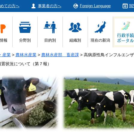
めての方へ
事業者の方へ
Foreign Language
閲
情報
分野別
目的別
組織別
現在の新潟
・産業
>
農林水産業
>
農林水産部 畜産課
>
高病原性鳥インフルエンザ
措置状況について（第７報）