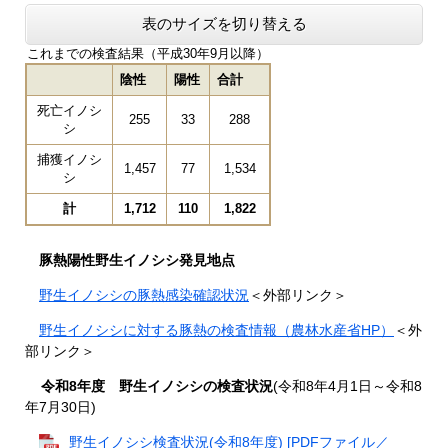
表のサイズを切り替える
これまでの検査結果（平成30年9月以降）
陰性
陽性
合計
死亡イノシ
255
33
288
シ
捕獲イノシ
1,457
77
1,534
シ
計
1,712
110
1,822
豚熱陽性野生イノシシ発見地点
野生イノシシの豚熱感染確認状況
＜外部リンク＞
野生イノシシに対する豚熱の検査情報（農林水産省HP）
＜外
部リンク＞
令和8年度 野生イノシシの検査状況
(令和8年4月1日～令和8
年7月30日)
野生イノシシ検査状況(令和8年度) [PDFファイル／