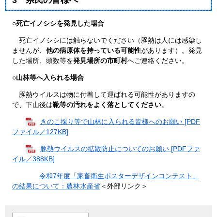
○死亡イノシシを発見した場合
死亡イノシシには触らないでください（豚熱は人には感染し
ませんが、
他の病原体を持っている可能性
があります）。発見
した場所、頭数等を
発見場所の市町村
へご連絡ください。
○山林等へ入られる場合
豚熱ウイルスは物に付着して運ばれる可能性がありますの
で、下山後は
靴等の汚れをよく落としてください
。
きのこ採り等で山林に入られる皆様へのお願い [PDF
ファイル／127KB]
豚熱ウイルスの拡散防止についてのお願い [PDFファ
イル／388KB]
令和7年度「家畜衛生ポスターデザインコンテスト」
の結果について：農林水産省
＜外部リンク＞