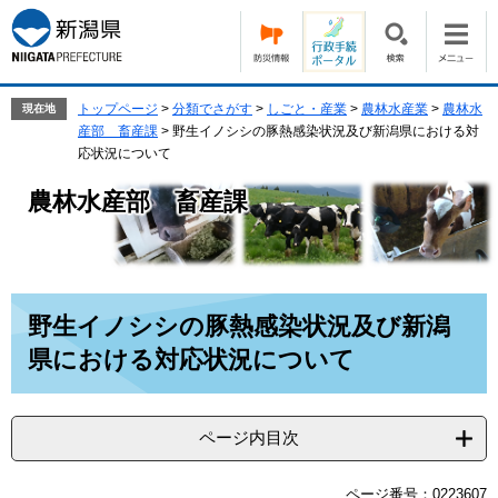
ペ
メ
ー
ニ
ジ
ュ
の
ー
先
を
トップページ
>
分類でさがす
>
しごと・産業
>
農林水産業
>
農林水
現在地
頭
飛
産部 畜産課
>
野生イノシシの豚熱感染状況及び新潟県における対
で
ば
応状況について
す。
し
農林水産部 畜産課
て
本
文
へ
本
野生イノシシの豚熱感染状況及び新潟
文
県における対応状況について
ページ内目次
ページ番号：0223607