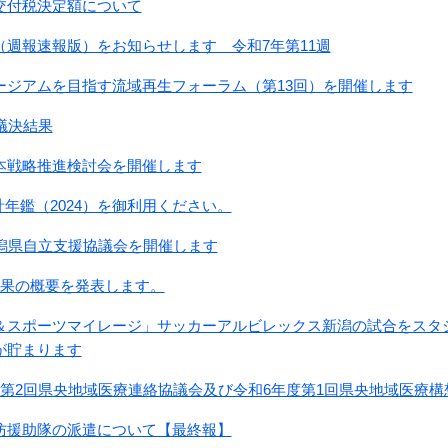
交付税決定額について
（週報速報版）をお知らせします 令和7年第11週
ージアムを目指す流域再生フォーラム（第13回）を開催します
議決結果
本戦略推進検討会を開催します
統計年鑑（2024）を御利用ください。
新潟県自立支援協議会を開催します
結果の概要を発表します。
＆スポーツマイレージ」サッカーアルビレックス新潟の試合をスタ
が貯まります
度第2回県央地域医療連絡協議会及び令和6年度第1回県央地域医療
防援助隊の派遣について【最終報】