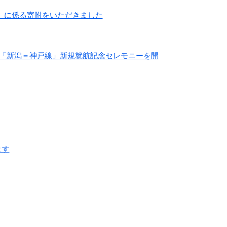
）に係る寄附をいただきました
社「新潟＝神戸線」新規就航記念セレモニーを開
ます