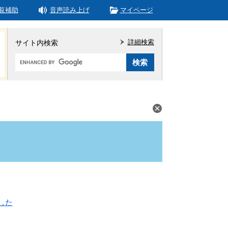
覧補助
音声読み上げ
マイページ
詳細検索
サイト内検索
Google
カ
ス
タ
ム
検
索
した