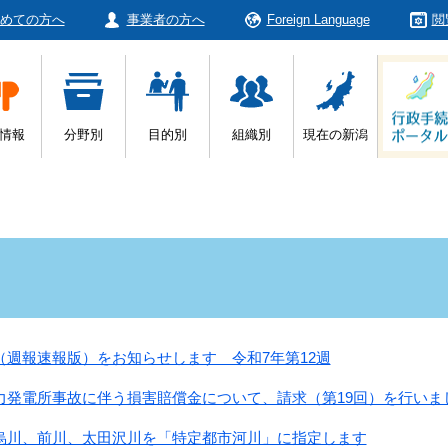
めての方へ
事業者の方へ
Foreign Language
閲
情報
分野別
目的別
組織別
現在の新潟
（週報速報版）をお知らせします 令和7年第12週
力発電所事故に伴う損害賠償金について、請求（第19回）を行いま
烏川、前川、太田沢川を「特定都市河川」に指定します