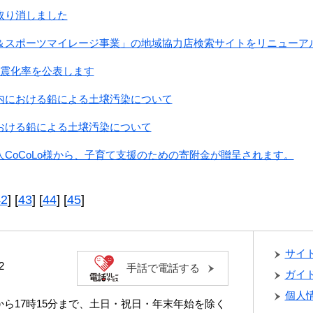
取り消しました
＆スポーツマイレージ事業」の地域協力店検索サイトをリニューア
耐震化率を公表します
内における鉛による土壌汚染について
おける鉛による土壌汚染について
CoCoLo様から、子育て支援のための寄附金が贈呈されます。
42
] [
43
] [
44
] [
45
]
サイ
2
手話で電話する
ガイ
個人
分から17時15分まで、土日・祝日・年末年始を除く