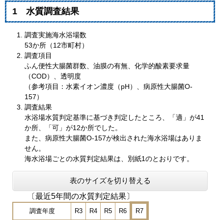
1 水質調査結果
調査実施海水浴場数
53か所（12市町村）
調査項目
ふん便性大腸菌群数、油膜の有無、化学的酸素要求量
（COD）、透明度
（参考項目：水素イオン濃度（pH）、病原性大腸菌O-
157）
調査結果
水浴場水質判定基準に基づき判定したところ、「適」が41
か所、「可」が12か所でした。
また、病原性大腸菌O-157が検出された海水浴場はありま
せん。
海水浴場ごとの水質判定結果は、別紙1のとおりです。
表のサイズを切り替える
〔最近5年間の水質判定結果〕
調査年度
R3
R4
R5
R6
R7