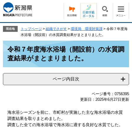
ペ
メ
ー
ニ
ジ
ュ
の
ー
先
を
トップページ
>
組織でさがす
>
環境局 環境対策課
>
令和７年度海
現在地
頭
飛
水浴場（開設前）の水質調査結果がまとまりました。
で
ば
本
す。
し
令和７年度海水浴場（開設前）の水質調
文
て
査結果がまとまりました。
本
文
へ
ページ内目次
ページ番号：0756395
更新日：2025年6月27日更新
海水浴シーズンを前に、市町村が実施した主な海水浴場の水質
調査結果を取りまとめました。
調査した全ての海水浴場で海水浴に適する良好な水質でした。