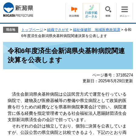
ペ
メ
ー
ニ
ジ
ュ
の
ー
先
を
トップページ
>
組織でさがす
>
福祉保健部 地域医療政策課
>
令和
現在地
頭
飛
6年度済生会新潟県央基幹病院関連決算を公表します
で
ば
本
す。
し
令和6年度済生会新潟県央基幹病院関連
文
て
決算を公表します
本
文
へ
ページ番号：37185274
更新日：2025年5月29日更新
済生会新潟県央基幹病院は公設民営方式で運営を行っている
病院で、建物及び医療器械等の整備や県立病院として政策的医
療を行うための経費などを県基幹病院事業会計で担い、病院運
営に係る経費を指定管理者である社会福祉法人恩賜財団済生会
支部新潟県済生会の会計で担っています。
それぞれの会計は独立しており、個別に決算を公表していま
すが、公設公営の県立病院と比較できるよう、下記のとおり両