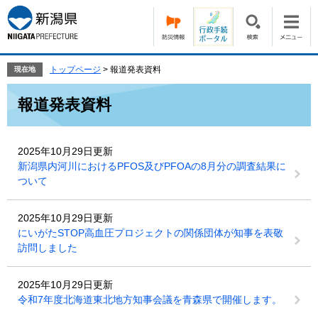
ペ
メ
ー
ニ
ジ
ュ
の
ー
先
を
トップページ
>
報道発表資料
現在地
頭
飛
本
で
ば
報道発表資料
文
す。
し
て
本
2025年10月29日更新
文
新潟県内河川におけるPFOS及びPFOAの8月分の調査結果に
へ
ついて
2025年10月29日更新
にいがたSTOP高血圧プロジェクトの関係団体が知事を表敬
訪問しました
2025年10月29日更新
令和7年度北海道東北地方知事会議を青森県で開催します。