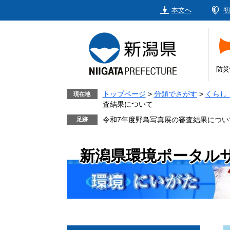
ペ
メ
本文へ
初
ー
ニ
ジ
ュ
の
ー
先
を
頭
飛
防災
で
ば
す。
し
トップページ
>
分類でさがす
>
くらし
現在地
査結果について
て
本
令和7年度野鳥写真展の審査結果につい
文
へ
新潟県環境ポータル