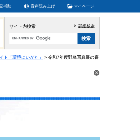
覧補助
音声読み上げ
マイページ
詳細検索
サイト内検索
Google
カ
ス
タ
イト「環境にいがた」
>
令和7年度野鳥写真展の審
ム
検
索