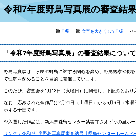
本
令和7年度野鳥写真展の審査結
文
印刷
文字を大きくして印刷
ペ
「令和7年度野鳥写真展」の審査結果につい
野鳥写真展は、県民の野鳥に対する関心を高め、野鳥観察や撮影
て理解を深めることを目的に開催しています。
このたび、審査会を1月13日（火曜日）に開催し、下記のとお
なお、応募された全作品は2月21日（土曜日）から5月6日（水
示する予定です。
※入選した作品は、新潟県愛鳥センター紫雲寺さえずりの里ホー
リンク：令和7年度野鳥写真展審査結果【愛鳥センターホームペ