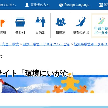
めての方へ
事業者の方へ
Foreign Language
閲
情報
分野別
目的別
組織別
現在の新潟
・安全・環境
>
自然・環境・リサイクル・ごみ
>
新潟県環境ポータルサ
て
サイト「環境にいがた」