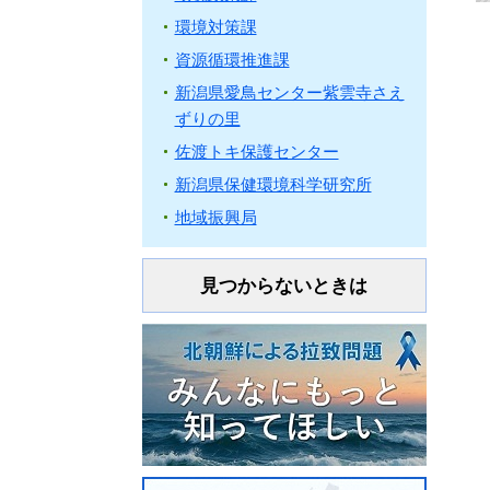
環境対策課
資源循環推進課
新潟県愛鳥センター紫雲寺さえ
ずりの里
佐渡トキ保護センター
新潟県保健環境科学研究所
地域振興局
見つからないときは