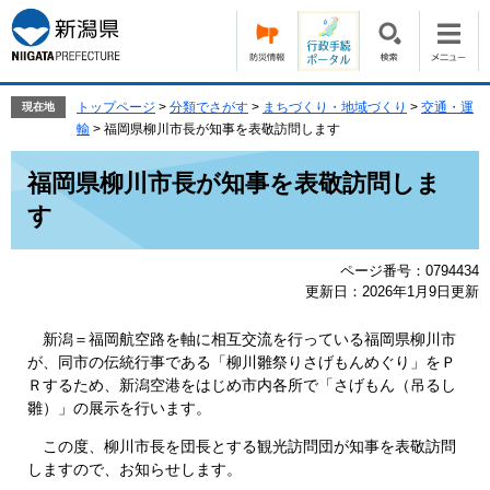
ペ
メ
ー
ニ
ジ
ュ
の
ー
先
を
トップページ
>
分類でさがす
>
まちづくり・地域づくり
>
交通・運
現在地
頭
飛
輸
>
福岡県柳川市長が知事を表敬訪問します
で
ば
本
す。
し
福岡県柳川市長が知事を表敬訪問しま
文
て
す
本
文
へ
ページ番号：0794434
更新日：2026年1月9日更新
新潟＝福岡航空路を軸に相互交流を行っている福岡県柳川市
が、同市の伝統行事である「柳川雛祭りさげもんめぐり」をＰ
Ｒするため、新潟空港をはじめ市内各所で「さげもん（吊るし
雛）」の展示を行います。
この度、柳川市長を団長とする観光訪問団が知事を表敬訪問
しますので、お知らせします。