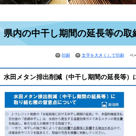
本
県内の中干し期間の延長等の取
文
印刷
文字を大きくして印刷
ペ
水田メタン排出削減（中干し期間の延長等）