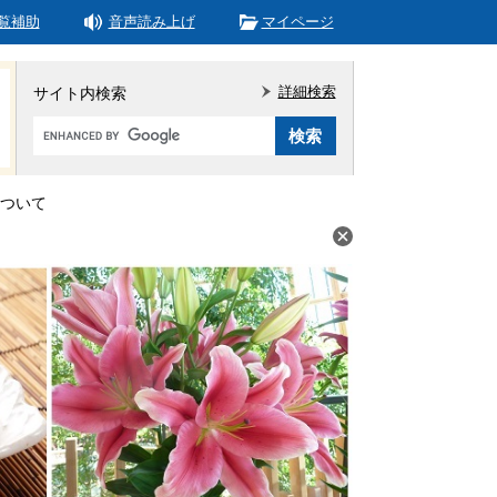
覧補助
音声読み上げ
マイページ
詳細検索
サイト内検索
Google
カ
ス
タ
ついて
ム
検
索