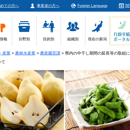
めての方へ
事業者の方へ
Foreign Language
閲
情報
分野別
目的別
組織別
現在の新潟
・産業
>
農林水産業
>
農産園芸課
>
県内の中干し期間の延長等の取組に
いて