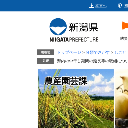
ペ
メ
本文へ
初
ー
ニ
ジ
ュ
の
ー
先
を
頭
飛
防災
で
ば
す。
し
トップページ
>
分類でさがす
>
しごと
現在地
て
県内の中干し期間の延長等の取組につ
本
文
農産園芸課
へ