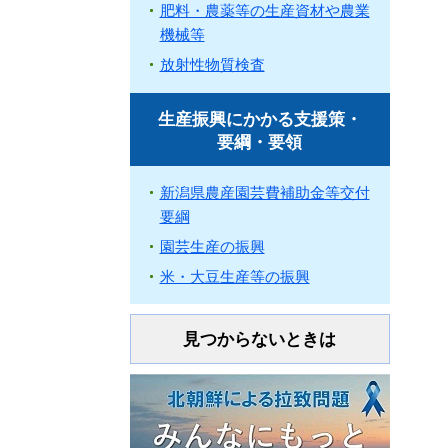
肥料・農薬等の生産資材や農業
機械等
放射性物質検査
生産振興にかかる支援策・
要綱・要領
新潟県農産園芸費補助金等交付
要綱
園芸生産の振興
米・大豆生産等の振興
見つからないときは