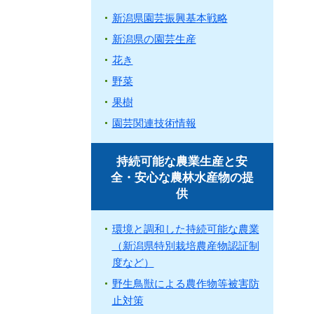
新潟県園芸振興基本戦略
新潟県の園芸生産
花き
野菜
果樹
園芸関連技術情報
持続可能な農業生産と安
全・安心な農林水産物の提
供
環境と調和した持続可能な農業
（新潟県特別栽培農産物認証制
度など）
野生鳥獣による農作物等被害防
止対策